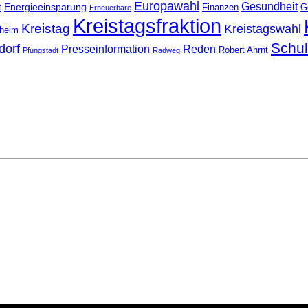
Europawahl
Gesundheit
Energieeinsparung
t
Finanzen
G
Erneuerbare
Kreistagsfraktion
Kreistag
Kreistagswahl
nheim
Schu
dorf
Presseinformation
Reden
Robert Ahrnt
Pfungstadt
Radweg