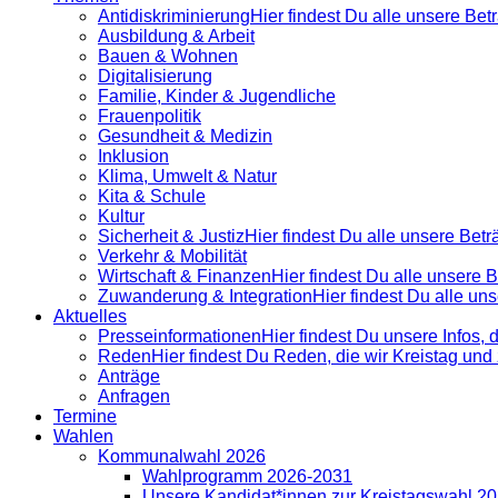
Antidiskrimi­nierung
Hier findest Du alle unsere Be
Ausbildung & Arbeit
Bauen & Wohnen
Digitalisierung
Familie, Kinder & Jugendliche
Frauenpolitik
Gesundheit & Medizin
Inklusion
Klima, Umwelt & Natur
Kita & Schule
Kultur
Sicherheit & Justiz
Hier findest Du alle unsere Bet
Verkehr & Mobilität
Wirtschaft & Finanzen
Hier findest Du alle unsere
Zuwanderung & Integration
Hier findest Du alle u
Aktuelles
Presse­informationen
Hier findest Du unsere Infos, 
Reden
Hier findest Du Reden, die wir Kreistag un
Anträge
Anfragen
Termine
Wahlen
Kommunalwahl 2026
Wahlprogramm 2026-2031
Unsere Kandidat*innen zur Kreistagswahl 2