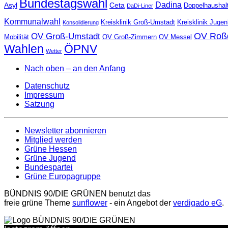
Bundestagswahl
Dadina
Asyl
Ceta
Doppelhaushal
DaDi-Liner
Kommunalwahl
Kreisklinik Groß-Umstadt
Kreisklinik Juge
Konsolidierung
OV Roß
OV Groß-Umstadt
Mobilität
OV Groß-Zimmern
OV Messel
Wahlen
ÖPNV
Wetter
Nach oben – an den Anfang
Datenschutz
Impressum
Satzung
Newsletter abonnieren
Mitglied werden
Grüne Hessen
Grüne Jugend
Bundespartei
Grüne Europagruppe
BÜNDNIS 90/DIE GRÜNEN benutzt das
freie grüne Theme
sunflower
‐ ein Angebot der
verdigado eG
.