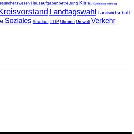
Klima
Hausaufgabenbetreuung
esundheitswesen
Koalitionsvertrag
Kreisvorstand
Landtagswahl
Landwirtschaft
Soziales
Verkehr
le
Stradadi
TTIP
Ukraine
Umwelt