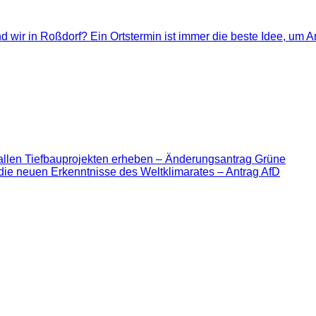
d wir in Roßdorf? Ein Ortstermin ist immer die beste Idee, um A
allen Tiefbauprojekten erheben – Änderungsantrag Grüne
die neuen Erkenntnisse des Weltklimarates – Antrag AfD