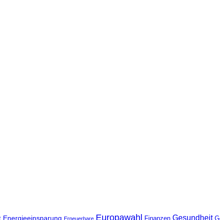
Europawahl
Gesundheit
Energieeinsparung
t
Finanzen
G
Erneuerbare