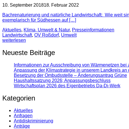
10. September 2018
18. Februar 2022
Bachrenaturierung und natürliche Landwirtschaft: Wie weit sin
exemplarisch für Südhessen auf […]
Aktuelles
,
Klima, Umwelt & Natur
,
Presse­informationen
Landwirtschaft
,
OV Roßdorf
,
Umwelt
weiterlesen
Neueste Beiträge
Informationen zur Ausschreibung von Wärmenetzen bei 
Anpassung der Klimastrategie in unserem Landkreis an 
Besetzung der Ombudsstelle – Änderungsantrag Grüne
Haushaltssatzung 2026; Anpassungsbeschluss
Wirtschaftsplan 2026 des Eigenbetriebs Da-Di-Werk
Kategorien
Aktuelles
Anfragen
Antidiskrimi­nierung
Anträge