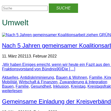
Umwelt
Nach 5 Jahren gemeinsamer Koalitionsar
11. März 2021
13. Februar 2022
„Wir haben Einiges erreicht, wenn wir heute ein Fazit aus den
Fraktionsvorstand von Bündnis90/Die […]
Aktuelles
,
Antidiskrimi­nierung
,
Bauen & Wohnen
,
Familie, Ki
Mobilität
,
Wirtschaft & Finanzen
,
Zuwanderung & Integration
Bauen
,
Familie
,
Gesundheit
,
Inklusion
,
Kreistag
,
Kreistagsfrak
weiterlesen
Gemeinsame Einladung der Kreisverbänd