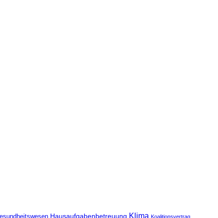
Klima
Hausaufgabenbetreuung
esundheitswesen
Koalitionsvertrag