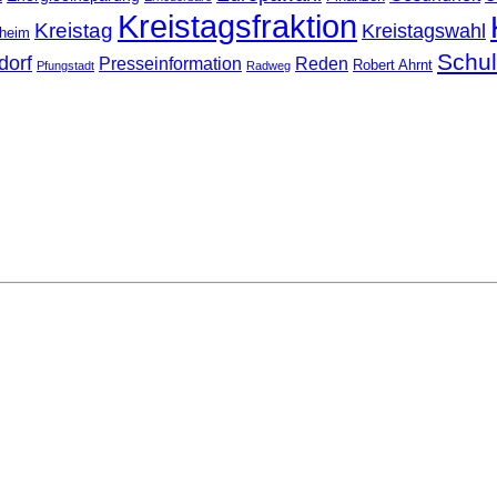
Kreistagsfraktion
Kreistag
Kreistagswahl
nheim
Schu
dorf
Presseinformation
Reden
Robert Ahrnt
Pfungstadt
Radweg