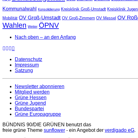
Kommunalwahl
Kreisklinik Groß-Umstadt
Kreisklinik Juge
Konsolidierung
OV Roß
OV Groß-Umstadt
Mobilität
OV Groß-Zimmern
OV Messel
Wahlen
ÖPNV
Wetter
Nach oben – an den Anfang
Datenschutz
Impressum
Satzung
Newsletter abonnieren
Mitglied werden
Grüne Hessen
Grüne Jugend
Bundespartei
Grüne Europagruppe
BÜNDNIS 90/DIE GRÜNEN benutzt das
freie grüne Theme
sunflower
‐ ein Angebot der
verdigado eG
.