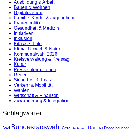
Ausbildung & Arbeit
Bauen & Wohnen
Digitalisierung
Familie, Kinder & Jugendliche
Frauenpolitik
Gesundheit & Medizin
Initiativen
Inklusion
Kita & Schule
Klima, Umwelt & Natur
Kommunalwahl 2026
Kreisverwaltung & Kreistag
Kultur
Presse­informationen
Reden
Sicherheit & Justiz
Verkehr & Mobilität
Wahlen
Wirtschaft & Finanzen
Zuwanderung & Integration
Schlagwörter
Bundestagswahl
Dadina
Asyl
Ceta
Doppelhaushal
DaDi-Liner