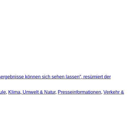
tsergebnisse können sich sehen lassen“, resümiert der
ule
,
Klima, Umwelt & Natur
,
Presse­informationen
,
Verkehr &