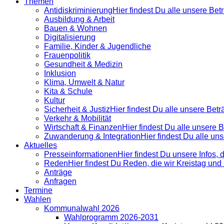
Themen
Antidiskrimi­nierung
Hier findest Du alle unsere Be
Ausbildung & Arbeit
Bauen & Wohnen
Digitalisierung
Familie, Kinder & Jugendliche
Frauenpolitik
Gesundheit & Medizin
Inklusion
Klima, Umwelt & Natur
Kita & Schule
Kultur
Sicherheit & Justiz
Hier findest Du alle unsere Bet
Verkehr & Mobilität
Wirtschaft & Finanzen
Hier findest Du alle unsere
Zuwanderung & Integration
Hier findest Du alle u
Aktuelles
Presse­informationen
Hier findest Du unsere Infos, 
Reden
Hier findest Du Reden, die wir Kreistag un
Anträge
Anfragen
Termine
Wahlen
Kommunalwahl 2026
Wahlprogramm 2026-2031