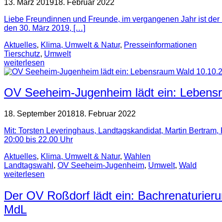
13. März 2019
18. Februar 2022
Liebe Freundinnen und Freunde, im vergangenen Jahr ist der 
den 30. März 2019, […]
Aktuelles
,
Klima, Umwelt & Natur
,
Presse­informationen
Tierschutz
,
Umwelt
weiterlesen
OV Seeheim-Jugenheim lädt ein: Lebens
18. September 2018
18. Februar 2022
Mit: Torsten Leveringhaus, Landtagskandidat, Martin Bertra
20:00 bis 22.00 Uhr
Aktuelles
,
Klima, Umwelt & Natur
,
Wahlen
Landtagswahl
,
OV Seeheim-Jugenheim
,
Umwelt
,
Wald
weiterlesen
Der OV Roßdorf lädt ein: Bachrenaturieru
MdL