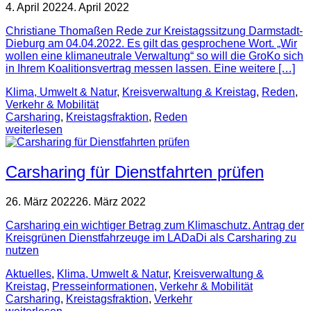
4. April 2022
4. April 2022
Christiane Thomaßen Rede zur Kreistagssitzung Darmstadt-
Dieburg am 04.04.2022. Es gilt das gesprochene Wort. „Wir
wollen eine klimaneutrale Verwaltung“ so will die GroKo sich
in Ihrem Koalitionsvertrag messen lassen. Eine weitere […]
Klima, Umwelt & Natur
,
Kreisverwaltung & Kreistag
,
Reden
,
Verkehr & Mobilität
Carsharing
,
Kreistagsfraktion
,
Reden
weiterlesen
Carsharing für Dienstfahrten prüfen
26. März 2022
26. März 2022
Carsharing ein wichtiger Betrag zum Klimaschutz. Antrag der
Kreisgrünen Dienstfahrzeuge im LADaDi als Carsharing zu
nutzen
Aktuelles
,
Klima, Umwelt & Natur
,
Kreisverwaltung &
Kreistag
,
Presse­informationen
,
Verkehr & Mobilität
Carsharing
,
Kreistagsfraktion
,
Verkehr