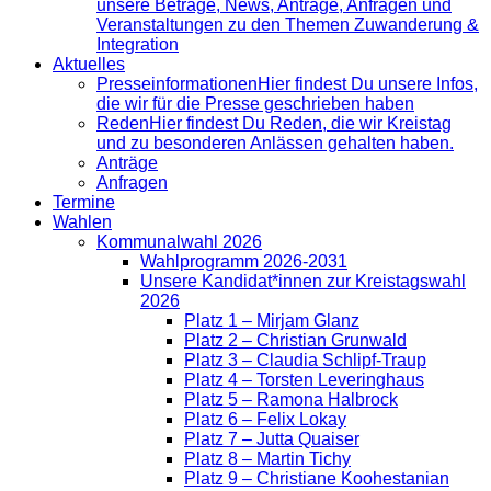
unsere Beträge, News, Anträge, Anfragen und
Veranstaltungen zu den Themen Zuwanderung &
Integration
Aktuelles
Presse­informationen
Hier findest Du unsere Infos,
die wir für die Presse geschrieben haben
Reden
Hier findest Du Reden, die wir Kreistag
und zu besonderen Anlässen gehalten haben.
Anträge
Anfragen
Termine
Wahlen
Kommunalwahl 2026
Wahlprogramm 2026-2031
Unsere Kandidat*innen zur Kreistagswahl
2026
Platz 1 – Mirjam Glanz
Platz 2 – Christian Grunwald
Platz 3 – Claudia Schlipf-Traup
Platz 4 – Torsten Leveringhaus
Platz 5 – Ramona Halbrock
Platz 6 – Felix Lokay
Platz 7 – Jutta Quaiser
Platz 8 – Martin Tichy
Platz 9 – Christiane Koohestanian