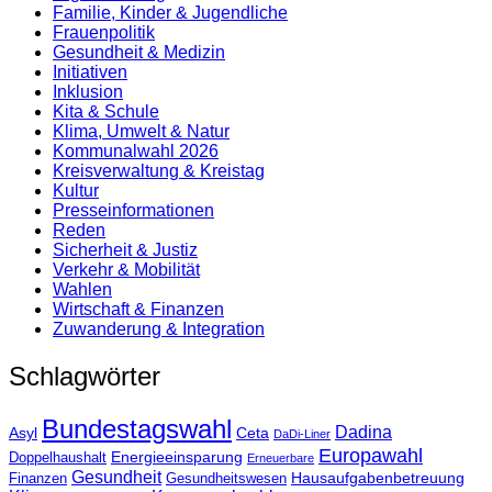
Familie, Kinder & Jugendliche
Frauenpolitik
Gesundheit & Medizin
Initiativen
Inklusion
Kita & Schule
Klima, Umwelt & Natur
Kommunalwahl 2026
Kreisverwaltung & Kreistag
Kultur
Presse­informationen
Reden
Sicherheit & Justiz
Verkehr & Mobilität
Wahlen
Wirtschaft & Finanzen
Zuwanderung & Integration
Schlagwörter
Bundestagswahl
Dadina
Asyl
Ceta
DaDi-Liner
Europawahl
Energieeinsparung
Doppelhaushalt
Erneuerbare
Gesundheit
Hausaufgabenbetreuung
Finanzen
Gesundheitswesen