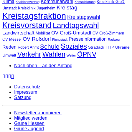
Klima
Kommunalwahl
Kreisklinik Groß-
Koalitionsvertrag
Konsolidierung
Kreistag
Umstadt
Kreisklinik Jugenheim
Kreistagsfraktion
Kreistagswahl
Kreisvorstand
Landtagswahl
Landwirtschaft
OV Groß-Umstadt
Mobilität
OV Groß-Zimmern
OV Roßdorf
Presseinformation
OV Messel
Pfungstadt
Radweg
Soziales
Schule
Reden
Stradadi
TTIP
Ukraine
Robert Ahrnt
Verkehr
Wahlen
ÖPNV
Umwelt
Wetter
Nach oben – an den Anfang
Datenschutz
Impressum
Satzung
Newsletter abonnieren
Mitglied werden
Grüne Hessen
Grüne Jugend