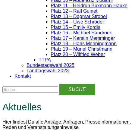
Platz 10 – Abdelaziz Mouami
Platz 11 – Heidrun Buxmann-Hauke
Platz 12 – Ralf Guinet
Platz 13 – Dagmar Strobel
Platz 14 – Uwe Schröder
Platz 15 – Emily Kordis
Platz 16 – Michael Sandrock
Platz 17 – Kerstin Memminger
Platz 18 – Hans Menningmann
Platz 19 – Muriel Christmann
Platz 20 – Wilfried Weber
TTPA
Bundestagswahl 2025
Landtagswahl 2023
Kontakt
Aktuelles
Hier findest Du alle Anträge, Anfragen, Presseinformationen,
Reden und Veranstaltungshinweise