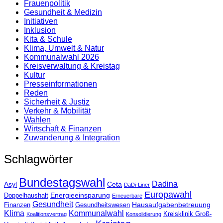
Frauenpolitik
Gesundheit & Medizin
Initiativen
Inklusion
Kita & Schule
Klima, Umwelt & Natur
Kommunalwahl 2026
Kreisverwaltung & Kreistag
Kultur
Presse­informationen
Reden
Sicherheit & Justiz
Verkehr & Mobilität
Wahlen
Wirtschaft & Finanzen
Zuwanderung & Integration
Schlagwörter
Bundestagswahl
Dadina
Asyl
Ceta
DaDi-Liner
Europawahl
Energieeinsparung
Doppelhaushalt
Erneuerbare
Gesundheit
Hausaufgabenbetreuung
Finanzen
Gesundheitswesen
Klima
Kommunalwahl
Kreisklinik Groß-
Koalitionsvertrag
Konsolidierung