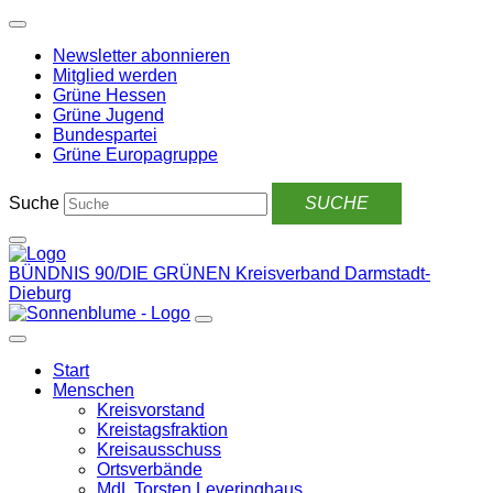
Weiter
zum
Newsletter abonnieren
Inhalt
Mitglied werden
Grüne Hessen
Grüne Jugend
Bundespartei
Grüne Europagruppe
Suche
BÜNDNIS 90/DIE GRÜNEN
Kreisverband Darmstadt-
Dieburg
Start
Menschen
Kreisvorstand
Kreistagsfraktion
Kreisausschuss
Ortsverbände
MdL Torsten Leveringhaus