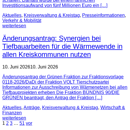
schaffen. Damals wurde bei einem jährlichen
Investitionsaufwand von fünf Millionen Euro ein […]
Aktuelles
,
Kreisverwaltung & Kreistag
,
Presse­informationen
,
Verkehr & Mobilität
weiterlesen
Änderungsantrag: Synergien bei
Tiefbauarbeiten für die Wärmewende in
allen Kreiskommunen nutzen
10. Juni 2026
10. Juni 2026
Änderungsantrag der Grünen Fraktion zur Fraktionsvorlage
0118-2026/DaDi der Fraktion VOLT Tierschutzpartei
Informationen zur Ausschreibung von Wärmenetzen bei allen
Tiefbauprojekten erheben Die Fraktion BÜNDNIS 90/DIE
GRÜNEN beantragt, den Antrag der Fraktion […]
Aktuelles
,
Anträge
,
Kreisverwaltung & Kreistag
,
Wirtschaft &
Finanzen
weiterlesen
1
2
3
…
51
vor