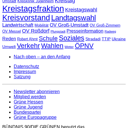
Kreistag
Umstadt
Kreisklinik Jugenheim
Kreistagsfraktion
Kreistagswahl
Kreisvorstand
Landtagswahl
Landwirtschaft
OV Groß-Umstadt
Mobilität
OV Groß-Zimmern
OV Roßdorf
Presseinformation
OV Messel
Pfungstadt
Radweg
Soziales
Schule
Reden
Stradadi
TTIP
Ukraine
Robert Ahrnt
Verkehr
Wahlen
ÖPNV
Umwelt
Wetter
Nach oben – an den Anfang
Datenschutz
Impressum
Satzung
Newsletter abonnieren
Mitglied werden
Grüne Hessen
Grüne Jugend
Bundespartei
Grüne Europagruppe
BÜNDNIS 90/DIE GRÜNEN benutzt das