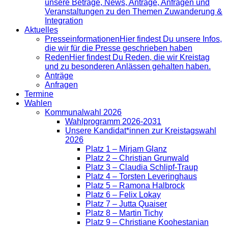
unsere Beträge, News, Anträge, Anfragen und
Veranstaltungen zu den Themen Zuwanderung &
Integration
Aktuelles
Presse­informationen
Hier findest Du unsere Infos,
die wir für die Presse geschrieben haben
Reden
Hier findest Du Reden, die wir Kreistag
und zu besonderen Anlässen gehalten haben.
Anträge
Anfragen
Termine
Wahlen
Kommunalwahl 2026
Wahlprogramm 2026-2031
Unsere Kandidat*innen zur Kreistagswahl
2026
Platz 1 – Mirjam Glanz
Platz 2 – Christian Grunwald
Platz 3 – Claudia Schlipf-Traup
Platz 4 – Torsten Leveringhaus
Platz 5 – Ramona Halbrock
Platz 6 – Felix Lokay
Platz 7 – Jutta Quaiser
Platz 8 – Martin Tichy
Platz 9 – Christiane Koohestanian