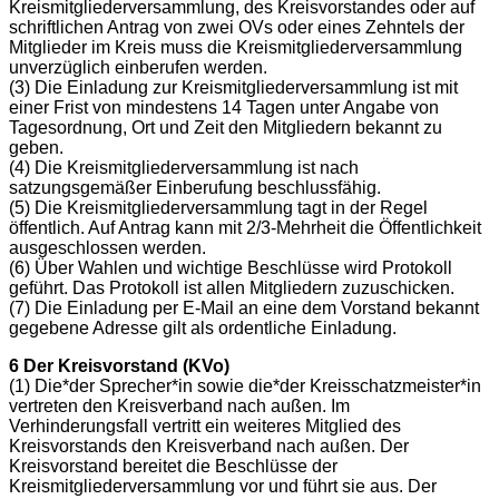
Kreismitgliederversammlung, des Kreisvorstandes oder auf
schriftlichen Antrag von zwei OVs oder eines Zehntels der
Mitglieder im Kreis muss die Kreismitgliederversammlung
unverzüglich einberufen werden.
(3) Die Einladung zur Kreismitgliederversammlung ist mit
einer Frist von mindestens 14 Tagen unter Angabe von
Tagesordnung, Ort und Zeit den Mitgliedern bekannt zu
geben.
(4) Die Kreismitgliederversammlung ist nach
satzungsgemäßer Einberufung beschlussfähig.
(5) Die Kreismitgliederversammlung tagt in der Regel
öffentlich. Auf Antrag kann mit 2/3-Mehrheit die Öffentlichkeit
ausgeschlossen werden.
(6) Über Wahlen und wichtige Beschlüsse wird Protokoll
geführt. Das Protokoll ist allen Mitgliedern zuzuschicken.
(7) Die Einladung per E-Mail an eine dem Vorstand bekannt
gegebene Adresse gilt als ordentliche Einladung.
6 Der Kreisvorstand (KVo)
(1) Die*der Sprecher*in sowie die*der Kreisschatzmeister*in
vertreten den Kreisverband nach außen. Im
Verhinderungsfall vertritt ein weiteres Mitglied des
Kreisvorstands den Kreisverband nach außen. Der
Kreisvorstand bereitet die Beschlüsse der
Kreismitgliederversammlung vor und führt sie aus. Der