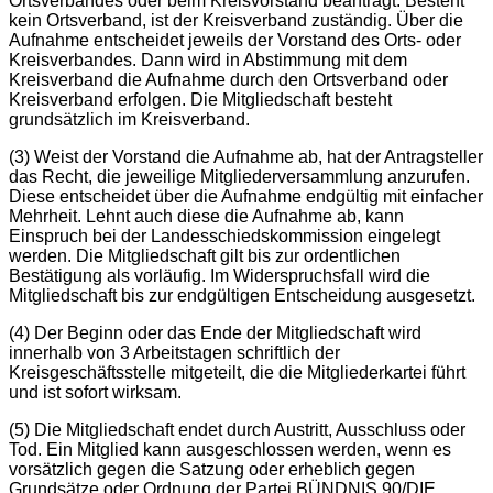
Ortsverbandes oder beim Kreisvorstand beantragt. Besteht
kein Ortsverband, ist der Kreisverband zuständig. Über die
Aufnahme entscheidet jeweils der Vorstand des Orts- oder
Kreisverbandes. Dann wird in Abstimmung mit dem
Kreisverband die Aufnahme durch den Ortsverband oder
Kreisverband erfolgen. Die Mitgliedschaft besteht
grundsätzlich im Kreisverband.
(3) Weist der Vorstand die Aufnahme ab, hat der Antragsteller
das Recht, die jeweilige Mitgliederversammlung anzurufen.
Diese entscheidet über die Aufnahme endgültig mit einfacher
Mehrheit. Lehnt auch diese die Aufnahme ab, kann
Einspruch bei der Landesschiedskommission eingelegt
werden. Die Mitgliedschaft gilt bis zur ordentlichen
Bestätigung als vorläufig. Im Widerspruchsfall wird die
Mitgliedschaft bis zur endgültigen Entscheidung ausgesetzt.
(4) Der Beginn oder das Ende der Mitgliedschaft wird
innerhalb von 3 Arbeitstagen schriftlich der
Kreisgeschäftsstelle mitgeteilt, die die Mitgliederkartei führt
und ist sofort wirksam.
(5) Die Mitgliedschaft endet durch Austritt, Ausschluss oder
Tod. Ein Mitglied kann ausgeschlossen werden, wenn es
vorsätzlich gegen die Satzung oder erheblich gegen
Grundsätze oder Ordnung der Partei BÜNDNIS 90/DIE