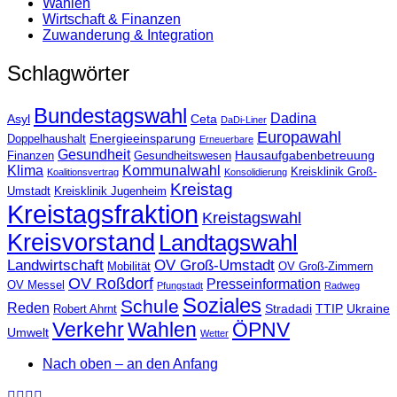
Wahlen
Wirtschaft & Finanzen
Zuwanderung & Integration
Schlagwörter
Bundestagswahl
Dadina
Asyl
Ceta
DaDi-Liner
Europawahl
Energieeinsparung
Doppelhaushalt
Erneuerbare
Gesundheit
Hausaufgabenbetreuung
Finanzen
Gesundheitswesen
Klima
Kommunalwahl
Kreisklinik Groß-
Koalitionsvertrag
Konsolidierung
Kreistag
Umstadt
Kreisklinik Jugenheim
Kreistagsfraktion
Kreistagswahl
Kreisvorstand
Landtagswahl
Landwirtschaft
OV Groß-Umstadt
Mobilität
OV Groß-Zimmern
OV Roßdorf
Presseinformation
OV Messel
Pfungstadt
Radweg
Soziales
Schule
Reden
Stradadi
TTIP
Ukraine
Robert Ahrnt
Verkehr
Wahlen
ÖPNV
Umwelt
Wetter
Nach oben – an den Anfang