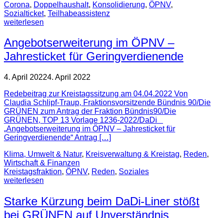
Corona
,
Doppelhaushalt
,
Konsolidierung
,
ÖPNV
,
Sozialticket
,
Teilhabeassistenz
weiterlesen
Angebotserweiterung im ÖPNV –
Jahresticket für Geringverdienende
4. April 2022
4. April 2022
Redebeitrag zur Kreistagssitzung am 04.04.2022 Von
Claudia Schlipf-Traup, Fraktionsvorsitzende Bündnis 90/Die
GRÜNEN zum Antrag der Fraktion Bündnis90/Die
GRÜNEN, TOP 13 Vorlage 1236-2022/DaDi
„Angebotserweiterung im ÖPNV – Jahresticket für
Geringverdienende“ Antrag […]
Klima, Umwelt & Natur
,
Kreisverwaltung & Kreistag
,
Reden
,
Wirtschaft & Finanzen
Kreistagsfraktion
,
ÖPNV
,
Reden
,
Soziales
weiterlesen
Starke Kürzung beim DaDi-Liner stößt
bei GRÜNEN auf Unverständnis