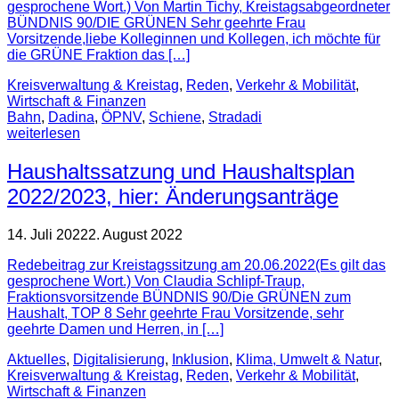
gesprochene Wort.) Von Martin Tichy, Kreistagsabgeordneter
BÜNDNIS 90/DIE GRÜNEN Sehr geehrte Frau
Vorsitzende,liebe Kolleginnen und Kollegen, ich möchte für
die GRÜNE Fraktion das […]
Kreisverwaltung & Kreistag
,
Reden
,
Verkehr & Mobilität
,
Wirtschaft & Finanzen
Bahn
,
Dadina
,
ÖPNV
,
Schiene
,
Stradadi
weiterlesen
Haushaltssatzung und Haushaltsplan
2022/2023, hier: Änderungsanträge
14. Juli 2022
2. August 2022
Redebeitrag zur Kreistagssitzung am 20.06.2022(Es gilt das
gesprochene Wort.) Von Claudia Schlipf-Traup,
Fraktionsvorsitzende BÜNDNIS 90/Die GRÜNEN zum
Haushalt, TOP 8 Sehr geehrte Frau Vorsitzende, sehr
geehrte Damen und Herren, in […]
Aktuelles
,
Digitalisierung
,
Inklusion
,
Klima, Umwelt & Natur
,
Kreisverwaltung & Kreistag
,
Reden
,
Verkehr & Mobilität
,
Wirtschaft & Finanzen