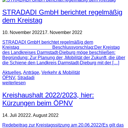
STRADADI GmbH berichtet regelmäßig
dem Kreistag
10. November 2022
17. November 2022
STRADADI GmbH berichtet regelmäßig dem
Kreistag Beschlussvorschlag:Der Kreistag
des Landkreises Darmstadt-Dieburg möge beschließen:
Begründung: Zur Planung der „Mobilität der Zukunft, die über
die Schiene den Landkreis Darmstadt-Dieburg mit der […]
Aktuelles
,
Anträge
,
Verkehr & Mobilität
ÖPNV
,
Stradadi
weiterlesen
Kreishaushalt 2022/2023, hier:
Kürzungen beim ÖPNV
14. Juli 2022
2. August 2022
Redebeitrag zur Kreistagssitzung am 20.06.2022(Es gilt das