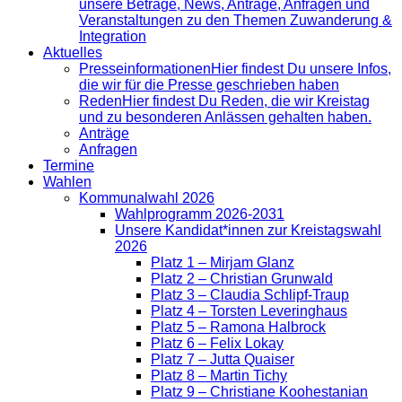
unsere Beträge, News, Anträge, Anfragen und
Veranstaltungen zu den Themen Zuwanderung &
Integration
Aktuelles
Presse­informationen
Hier findest Du unsere Infos,
die wir für die Presse geschrieben haben
Reden
Hier findest Du Reden, die wir Kreistag
und zu besonderen Anlässen gehalten haben.
Anträge
Anfragen
Termine
Wahlen
Kommunalwahl 2026
Wahlprogramm 2026-2031
Unsere Kandidat*innen zur Kreistagswahl
2026
Platz 1 – Mirjam Glanz
Platz 2 – Christian Grunwald
Platz 3 – Claudia Schlipf-Traup
Platz 4 – Torsten Leveringhaus
Platz 5 – Ramona Halbrock
Platz 6 – Felix Lokay
Platz 7 – Jutta Quaiser
Platz 8 – Martin Tichy
Platz 9 – Christiane Koohestanian