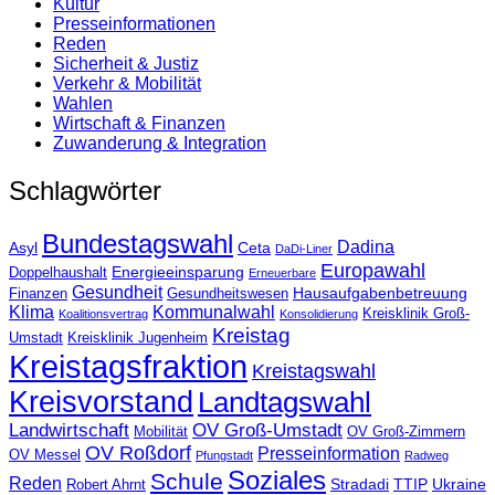
Kultur
Presse­informationen
Reden
Sicherheit & Justiz
Verkehr & Mobilität
Wahlen
Wirtschaft & Finanzen
Zuwanderung & Integration
Schlagwörter
Bundestagswahl
Dadina
Asyl
Ceta
DaDi-Liner
Europawahl
Energieeinsparung
Doppelhaushalt
Erneuerbare
Gesundheit
Hausaufgabenbetreuung
Finanzen
Gesundheitswesen
Klima
Kommunalwahl
Kreisklinik Groß-
Koalitionsvertrag
Konsolidierung
Kreistag
Umstadt
Kreisklinik Jugenheim
Kreistagsfraktion
Kreistagswahl
Kreisvorstand
Landtagswahl
Landwirtschaft
OV Groß-Umstadt
Mobilität
OV Groß-Zimmern
OV Roßdorf
Presseinformation
OV Messel
Pfungstadt
Radweg
Soziales
Schule
Reden
Stradadi
TTIP
Ukraine
Robert Ahrnt