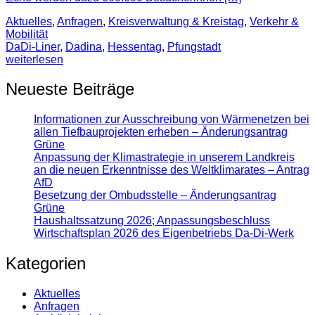
Aktuelles
,
Anfragen
,
Kreisverwaltung & Kreistag
,
Verkehr &
Mobilität
DaDi-Liner
,
Dadina
,
Hessentag
,
Pfungstadt
weiterlesen
Neueste Beiträge
Informationen zur Ausschreibung von Wärmenetzen bei
allen Tiefbauprojekten erheben – Änderungsantrag
Grüne
Anpassung der Klimastrategie in unserem Landkreis
an die neuen Erkenntnisse des Weltklimarates – Antrag
AfD
Besetzung der Ombudsstelle – Änderungsantrag
Grüne
Haushaltssatzung 2026; Anpassungsbeschluss
Wirtschaftsplan 2026 des Eigenbetriebs Da-Di-Werk
Kategorien
Aktuelles
Anfragen