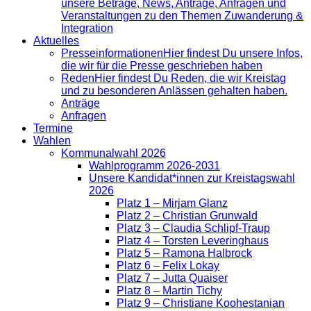
unsere Beträge, News, Anträge, Anfragen und
Veranstaltungen zu den Themen Zuwanderung &
Integration
Aktuelles
Presse­informationen
Hier findest Du unsere Infos,
die wir für die Presse geschrieben haben
Reden
Hier findest Du Reden, die wir Kreistag
und zu besonderen Anlässen gehalten haben.
Anträge
Anfragen
Termine
Wahlen
Kommunalwahl 2026
Wahlprogramm 2026-2031
Unsere Kandidat*innen zur Kreistagswahl
2026
Platz 1 – Mirjam Glanz
Platz 2 – Christian Grunwald
Platz 3 – Claudia Schlipf-Traup
Platz 4 – Torsten Leveringhaus
Platz 5 – Ramona Halbrock
Platz 6 – Felix Lokay
Platz 7 – Jutta Quaiser
Platz 8 – Martin Tichy
Platz 9 – Christiane Koohestanian