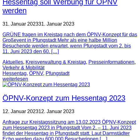
Hessentag soll Werbung für ÖPNV
werden
31. Januar 2023
31. Januar 2023
GRÜNE fragen im Kreistag nach dem ÖPNV-Konzept für das
Großevent in Pfungstadt Mehr als eine halbe Million
Besuchende werden erwartet, wenn Pfungstadt vom 2. bis
11. Juni 2023 den 60. […]
Aktuelles
,
Kreisverwaltung & Kreistag
,
Presse­informationen
,
Verkehr & Mobilität
Hessentag
,
ÖPNV
,
Pfungstadt
weiterlesen
ÖPNV-Konzept zum Hessentag 2023
12. Januar 2023
12. Januar 2023
Anfrage zur Kreistagssitzung am 13.02.2023 ÖPNV-Konzept
zum Hessentag 2023 in Pfungstadt Vom 2. – 11. Juni 2023
findet der Hessentag in Pfungstadt statt. Laut Darmstädter
Echo werden dazu 600.000 Besucherinnen […]