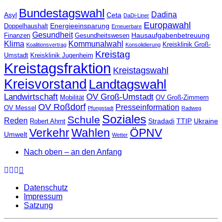
Bundestagswahl
Dadina
Asyl
Ceta
DaDi-Liner
Europawahl
Energieeinsparung
Doppelhaushalt
Erneuerbare
Gesundheit
Hausaufgabenbetreuung
Finanzen
Gesundheitswesen
Klima
Kommunalwahl
Kreisklinik Groß-
Koalitionsvertrag
Konsolidierung
Kreistag
Umstadt
Kreisklinik Jugenheim
Kreistagsfraktion
Kreistagswahl
Kreisvorstand
Landtagswahl
Landwirtschaft
OV Groß-Umstadt
Mobilität
OV Groß-Zimmern
OV Roßdorf
Presseinformation
OV Messel
Pfungstadt
Radweg
Soziales
Schule
Reden
Stradadi
TTIP
Ukraine
Robert Ahrnt
Verkehr
Wahlen
ÖPNV
Umwelt
Wetter
Nach oben – an den Anfang
Datenschutz
Impressum
Satzung