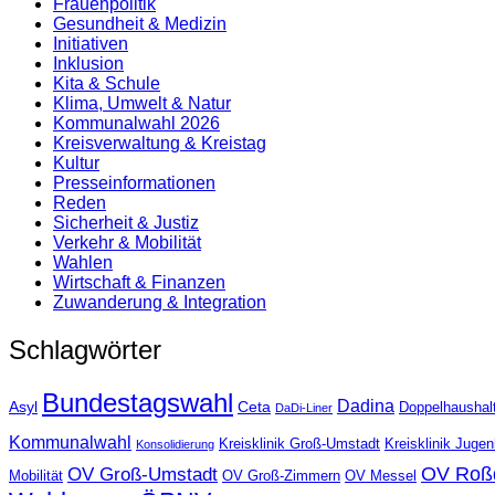
Frauenpolitik
Gesundheit & Medizin
Initiativen
Inklusion
Kita & Schule
Klima, Umwelt & Natur
Kommunalwahl 2026
Kreisverwaltung & Kreistag
Kultur
Presse­informationen
Reden
Sicherheit & Justiz
Verkehr & Mobilität
Wahlen
Wirtschaft & Finanzen
Zuwanderung & Integration
Schlagwörter
Bundestagswahl
Dadina
Asyl
Ceta
Doppelhaushal
DaDi-Liner
Kommunalwahl
Kreisklinik Groß-Umstadt
Kreisklinik Juge
Konsolidierung
OV Roß
OV Groß-Umstadt
Mobilität
OV Groß-Zimmern
OV Messel