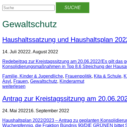
Gewaltschutz
Haushaltssatzung und Haushaltsplan 2022
14. Juli 2022
2. August 2022
Redebeitrag zur Kreistagssitzung am 20.06.2022(Es gilt d
Konsolidierungsmaßnahmen in Top 8.6 Streichung der Hausauf
Familie, Kinder & Jugendliche
,
Frauenpolitik
,
Kita & Schule
,
K
Asyl
,
Frauen
,
Gewaltschutz
,
Kinderarmut
weiterlesen
Antrag zur Kreistagssitzung am 20.06.20
24. Mai 2022
16. September 2022
Haushaltsplan 2022/2023 – Antrag zu geplanten Konsolidieru
Wucherpfennig, die Fraktion Bündnis 90/DIE GRÜNEN bittet Si