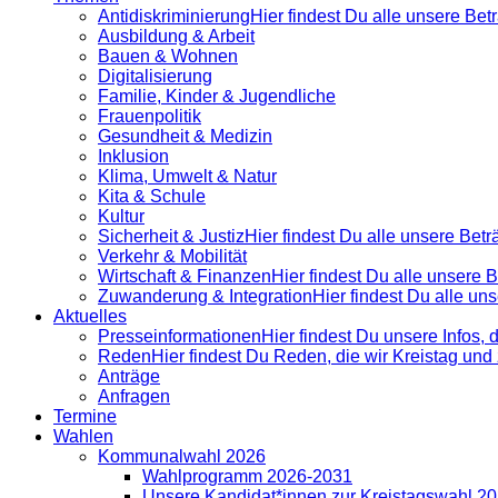
Antidiskrimi­nierung
Hier findest Du alle unsere Be
Ausbildung & Arbeit
Bauen & Wohnen
Digitalisierung
Familie, Kinder & Jugendliche
Frauenpolitik
Gesundheit & Medizin
Inklusion
Klima, Umwelt & Natur
Kita & Schule
Kultur
Sicherheit & Justiz
Hier findest Du alle unsere Bet
Verkehr & Mobilität
Wirtschaft & Finanzen
Hier findest Du alle unsere
Zuwanderung & Integration
Hier findest Du alle u
Aktuelles
Presse­informationen
Hier findest Du unsere Infos, 
Reden
Hier findest Du Reden, die wir Kreistag un
Anträge
Anfragen
Termine
Wahlen
Kommunalwahl 2026
Wahlprogramm 2026-2031
Unsere Kandidat*innen zur Kreistagswahl 2