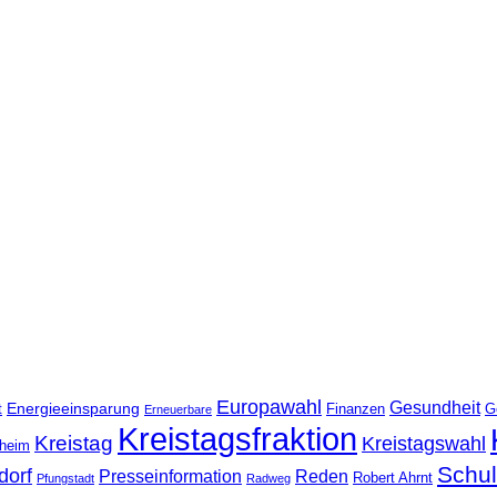
Europawahl
Gesundheit
Energieeinsparung
t
Finanzen
G
Erneuerbare
Kreistagsfraktion
Kreistag
Kreistagswahl
nheim
Schu
dorf
Presseinformation
Reden
Robert Ahrnt
Pfungstadt
Radweg