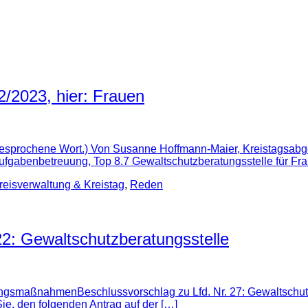
/2023, hier: Frauen
as gesprochene Wort.) Von Susanne Hoffmann-Maier, Kreista
gabenbetreuung, Top 8.7 Gewaltschutzberatungsstelle für Frau
reisverwaltung & Kreistag
,
Reden
22: Gewaltschutzberatungsstelle
ngsmaßnahmenBeschlussvorschlag zu Lfd. Nr. 27: Gewaltschutz
e, den folgenden Antrag auf der […]