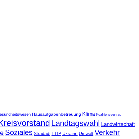
Klima
Hausaufgabenbetreuung
esundheitswesen
Koalitionsvertrag
Kreisvorstand
Landtagswahl
Landwirtschaft
Soziales
Verkehr
le
Stradadi
TTIP
Ukraine
Umwelt