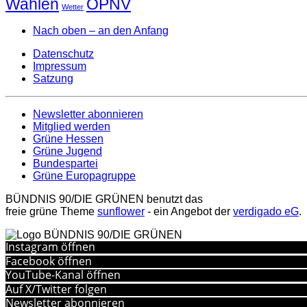
Wahlen
ÖPNV
Wetter
Nach oben – an den Anfang
Datenschutz
Impressum
Satzung
Newsletter abonnieren
Mitglied werden
Grüne Hessen
Grüne Jugend
Bundespartei
Grüne Europagruppe
BÜNDNIS 90/DIE GRÜNEN benutzt das
freie grüne Theme
sunflower
‐ ein Angebot der
verdigado eG
.
Instagram öffnen
Facebook öffnen
YouTube-Kanal öffnen
Auf X/Twitter folgen
Newsletter abonnieren