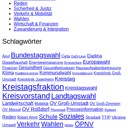
Reden
Sicherheit & Justiz
Verkehr & Mobilität
Wahlen
Wirtschaft & Finanzen
Zuwanderung & Integration
Schlagwörter
Bundestagswahl
Dadina
Asyl
Ceta
DaDi-Liner
Europawahl
Energieeinsparung
Doppelhaushalt
Erneuerbare
Gesundheit
Hausaufgabenbetreuung
Finanzen
Gesundheitswesen
Klima
Kommunalwahl
Kreisklinik Groß-
Koalitionsvertrag
Konsolidierung
Kreistag
Umstadt
Kreisklinik Jugenheim
Kreistagsfraktion
Kreistagswahl
Kreisvorstand
Landtagswahl
Landwirtschaft
OV Groß-Umstadt
Mobilität
OV Groß-Zimmern
OV Roßdorf
Presseinformation
OV Messel
Pfungstadt
Radweg
Soziales
Schule
Reden
Stradadi
TTIP
Ukraine
Robert Ahrnt
Verkehr
Wahlen
ÖPNV
Umwelt
Wetter