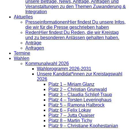
unsere Beträge, News, Anträge, Anfragen und
Veranstaltungen zu den Themen Zuwanderung &
Integration
Aktuelles
Presse­informationen
Hier findest Du unsere Infos,
die wir für die Presse geschrieben haben
Reden
Hier findest Du Reden, die wir Kreistag
und zu besonderen Anlässen gehalten haben.
Anträge
Anfragen
Termine
Wahlen
Kommunalwahl 2026
Wahlprogramm 2026-2031
Unsere Kandidat*innen zur Kreistagswahl
2026
Platz 1 – Mirjam Glanz
Platz 2 – Christian Grunwald
Platz 3 – Claudia Schlipf-Traup
Platz 4 – Torsten Leveringhaus
Platz 5 – Ramona Halbrock
Platz 6 – Felix Lokay
Platz 7 – Jutta Quaiser
Platz 8 – Martin Tichy
Platz 9 – Christiane Koohestanian