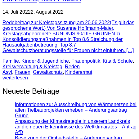
14. Juli 2022
2. August 2022
Redebeitrag zur Kreistagssitzung am 20.06.2022(Es gilt das
gesprochene Wort.) Von Susanne Hoffmann-Maier,
Kreistagsabgeordnete BÜNDNIS 90/DIE GRÜNEN zu
Konsolidierungsmaßnahmen in Top 8.6 Streichung der
Hausaufgabenbetreuung, Top 8.7
Gewaltschutzberatungsstelle für Frauen nicht einführen, […]
Familie, Kinder & Jugendliche
,
Frauenpolitik
,
Kita & Schule
,
Kreisverwaltung & Kreistag
,
Reden
Asyl
,
Frauen
,
Gewaltschutz
,
Kinderarmut
weiterlesen
Neueste Beiträge
Informationen zur Ausschreibung von Wärmenetzen bei
allen Tiefbauprojekten erheben – Änderungsantrag
Grüne
Anpassung der Klimastrategie in unserem Landkreis
an die neuen Erkenntnisse des Weltklimarates – Antrag
AfD
Besetzung der Ombudsstelle – Änderungsantrag