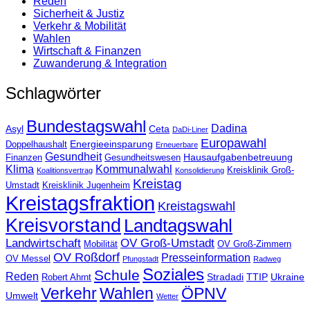
Reden
Sicherheit & Justiz
Verkehr & Mobilität
Wahlen
Wirtschaft & Finanzen
Zuwanderung & Integration
Schlagwörter
Bundestagswahl
Dadina
Asyl
Ceta
DaDi-Liner
Europawahl
Energieeinsparung
Doppelhaushalt
Erneuerbare
Gesundheit
Hausaufgabenbetreuung
Finanzen
Gesundheitswesen
Klima
Kommunalwahl
Kreisklinik Groß-
Koalitionsvertrag
Konsolidierung
Kreistag
Umstadt
Kreisklinik Jugenheim
Kreistagsfraktion
Kreistagswahl
Kreisvorstand
Landtagswahl
Landwirtschaft
OV Groß-Umstadt
Mobilität
OV Groß-Zimmern
OV Roßdorf
Presseinformation
OV Messel
Pfungstadt
Radweg
Soziales
Schule
Reden
Stradadi
TTIP
Ukraine
Robert Ahrnt
Verkehr
Wahlen
ÖPNV
Umwelt
Wetter