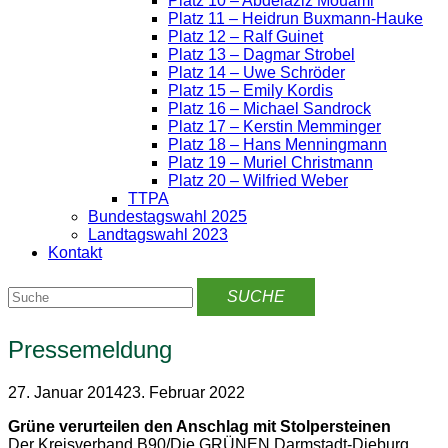
Platz 10 – Abdelaziz Mouami
Platz 11 – Heidrun Buxmann-Hauke
Platz 12 – Ralf Guinet
Platz 13 – Dagmar Strobel
Platz 14 – Uwe Schröder
Platz 15 – Emily Kordis
Platz 16 – Michael Sandrock
Platz 17 – Kerstin Memminger
Platz 18 – Hans Menningmann
Platz 19 – Muriel Christmann
Platz 20 – Wilfried Weber
TTPA
Bundestagswahl 2025
Landtagswahl 2023
Kontakt
Pressemeldung
27. Januar 2014
23. Februar 2022
Grüne verurteilen den Anschlag mit Stolpersteinen
Der Kreisverband B90/Die GRÜNEN Darmstadt-Dieburg