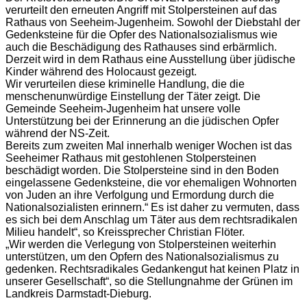
verurteilt den erneuten Angriff mit Stolpersteinen auf das
Rathaus von Seeheim-Jugenheim. Sowohl der Diebstahl der
Gedenksteine für die Opfer des Nationalsozialismus wie
auch die Beschädigung des Rathauses sind erbärmlich.
Derzeit wird in dem Rathaus eine Ausstellung über jüdische
Kinder während des Holocaust gezeigt.
Wir verurteilen diese kriminelle Handlung, die die
menschenunwürdige Einstellung der Täter zeigt. Die
Gemeinde Seeheim-Jugenheim hat unsere volle
Unterstützung bei der Erinnerung an die jüdischen Opfer
während der NS-Zeit.
Bereits zum zweiten Mal innerhalb weniger Wochen ist das
Seeheimer Rathaus mit gestohlenen Stolpersteinen
beschädigt worden. Die Stolpersteine sind in den Boden
eingelassene Gedenksteine, die vor ehemaligen Wohnorten
von Juden an ihre Verfolgung und Ermordung durch die
Nationalsozialisten erinnern.“ Es ist daher zu vermuten, dass
es sich bei dem Anschlag um Täter aus dem rechtsradikalen
Milieu handelt“, so Kreissprecher Christian Flöter.
„Wir werden die Verlegung von Stolpersteinen weiterhin
unterstützen, um den Opfern des Nationalsozialismus zu
gedenken. Rechtsradikales Gedankengut hat keinen Platz in
unserer Gesellschaft“, so die Stellungnahme der Grünen im
Landkreis Darmstadt-Dieburg.