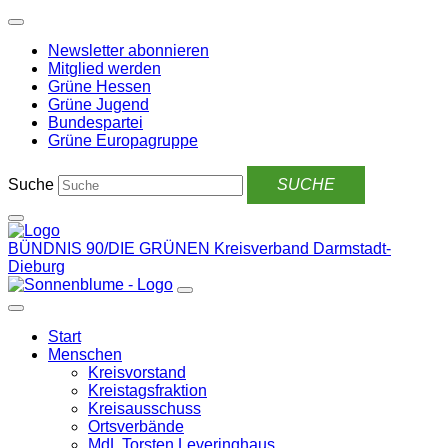
Weiter
zum
Newsletter abonnieren
Inhalt
Mitglied werden
Grüne Hessen
Grüne Jugend
Bundespartei
Grüne Europagruppe
Suche
BÜNDNIS 90/DIE GRÜNEN
Kreisverband Darmstadt-
Dieburg
Start
Menschen
Kreisvorstand
Kreistagsfraktion
Kreisausschuss
Ortsverbände
MdL Torsten Leveringhaus