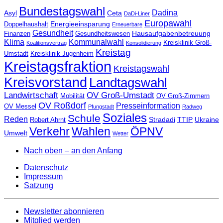
Bundestagswahl
Dadina
Asyl
Ceta
DaDi-Liner
Europawahl
Energieeinsparung
Doppelhaushalt
Erneuerbare
Gesundheit
Hausaufgabenbetreuung
Finanzen
Gesundheitswesen
Klima
Kommunalwahl
Kreisklinik Groß-
Koalitionsvertrag
Konsolidierung
Kreistag
Umstadt
Kreisklinik Jugenheim
Kreistagsfraktion
Kreistagswahl
Kreisvorstand
Landtagswahl
Landwirtschaft
OV Groß-Umstadt
Mobilität
OV Groß-Zimmern
OV Roßdorf
Presseinformation
OV Messel
Pfungstadt
Radweg
Soziales
Schule
Reden
Stradadi
TTIP
Ukraine
Robert Ahrnt
Verkehr
Wahlen
ÖPNV
Umwelt
Wetter
Nach oben – an den Anfang
Datenschutz
Impressum
Satzung
Newsletter abonnieren
Mitglied werden