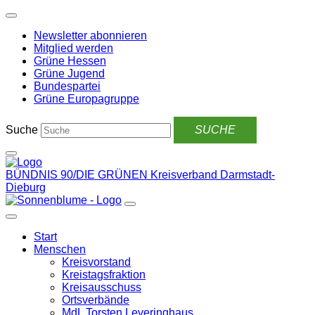
Weiter
zum
Newsletter abonnieren
Inhalt
Mitglied werden
Grüne Hessen
Grüne Jugend
Bundespartei
Grüne Europagruppe
Suche
BÜNDNIS 90/DIE GRÜNEN
Kreisverband Darmstadt-
Dieburg
Start
Menschen
Kreisvorstand
Kreistagsfraktion
Kreisausschuss
Ortsverbände
MdL Torsten Leveringhaus