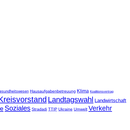
Klima
Hausaufgabenbetreuung
esundheitswesen
Koalitionsvertrag
Kreisvorstand
Landtagswahl
Landwirtschaft
Soziales
Verkehr
le
Stradadi
TTIP
Ukraine
Umwelt