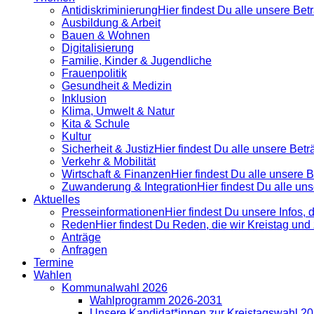
Antidiskrimi­nierung
Hier findest Du alle unsere Be
Ausbildung & Arbeit
Bauen & Wohnen
Digitalisierung
Familie, Kinder & Jugendliche
Frauenpolitik
Gesundheit & Medizin
Inklusion
Klima, Umwelt & Natur
Kita & Schule
Kultur
Sicherheit & Justiz
Hier findest Du alle unsere Bet
Verkehr & Mobilität
Wirtschaft & Finanzen
Hier findest Du alle unsere
Zuwanderung & Integration
Hier findest Du alle u
Aktuelles
Presse­informationen
Hier findest Du unsere Infos, 
Reden
Hier findest Du Reden, die wir Kreistag un
Anträge
Anfragen
Termine
Wahlen
Kommunalwahl 2026
Wahlprogramm 2026-2031
Unsere Kandidat*innen zur Kreistagswahl 2