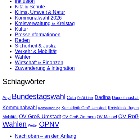
Inklusion
Kita & Schule
Klima, Umwelt & Natur
Kommunalwahl 2026
Kreisverwaltung & Kreistag
Kultur
Presse­informationen
Reden
Sicherheit & Justiz
Verkehr & Mobilität
Wahlen
Wirtschaft & Finanzen
Zuwanderung & Integration
Schlagwörter
Bundestagswahl
Dadina
Asyl
Ceta
Doppelhaushal
DaDi-Liner
Kommunalwahl
Kreisklinik Groß-Umstadt
Kreisklinik Juge
Konsolidierung
OV Roß
OV Groß-Umstadt
Mobilität
OV Groß-Zimmern
OV Messel
Wahlen
ÖPNV
Wetter
Nach oben – an den Anfang