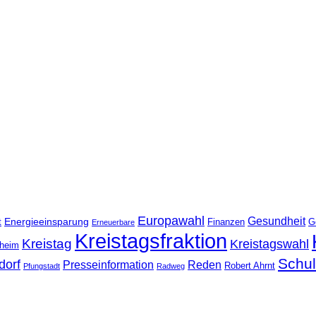
Europawahl
Gesundheit
Energieeinsparung
t
Finanzen
G
Erneuerbare
Kreistagsfraktion
Kreistag
Kreistagswahl
nheim
Schu
dorf
Presseinformation
Reden
Robert Ahrnt
Pfungstadt
Radweg