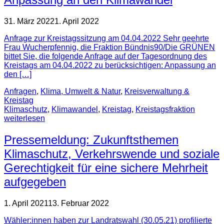
31. März 2022
1. April 2022
Anfrage zur Kreistagssitzung am 04.04.2022 Sehr geehrte
Frau Wucherpfennig, die Fraktion Bündnis90/Die GRÜNEN
bittet Sie, die folgende Anfrage auf der Tagesordnung des
Kreistags am 04.04.2022 zu berücksichtigen: Anpassung an
den […]
Anfragen
,
Klima, Umwelt & Natur
,
Kreisverwaltung &
Kreistag
Klimaschutz
,
Klimawandel
,
Kreistag
,
Kreistagsfraktion
weiterlesen
Pressemeldung: Zukunftsthemen
Klimaschutz, Verkehrswende und soziale
Gerechtigkeit für eine sichere Mehrheit
aufgegeben
1. April 2021
13. Februar 2022
Wähler:innen haben zur Landratswahl (30.05.21) profilierte