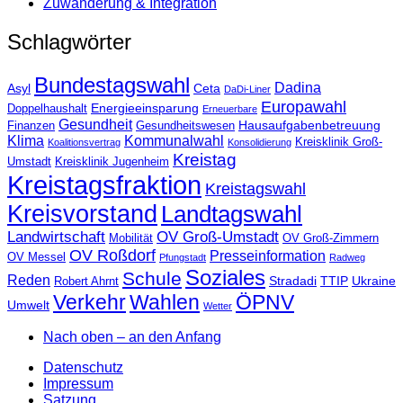
Zuwanderung & Integration
Schlagwörter
Bundestagswahl
Dadina
Asyl
Ceta
DaDi-Liner
Europawahl
Energieeinsparung
Doppelhaushalt
Erneuerbare
Gesundheit
Hausaufgabenbetreuung
Finanzen
Gesundheitswesen
Klima
Kommunalwahl
Kreisklinik Groß-
Koalitionsvertrag
Konsolidierung
Kreistag
Umstadt
Kreisklinik Jugenheim
Kreistagsfraktion
Kreistagswahl
Kreisvorstand
Landtagswahl
Landwirtschaft
OV Groß-Umstadt
Mobilität
OV Groß-Zimmern
OV Roßdorf
Presseinformation
OV Messel
Pfungstadt
Radweg
Soziales
Schule
Reden
Stradadi
TTIP
Ukraine
Robert Ahrnt
Verkehr
Wahlen
ÖPNV
Umwelt
Wetter
Nach oben – an den Anfang
Datenschutz
Impressum
Satzung