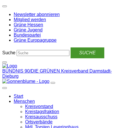
Weiter
zum
Newsletter abonnieren
Inhalt
Mitglied werden
Grüne Hessen
Grüne Jugend
Bundespartei
Grüne Europagruppe
Suche
BÜNDNIS 90/DIE GRÜNEN
Kreisverband Darmstadt-
Dieburg
Start
Menschen
Kreisvorstand
Kreistagsfraktion
Kreisausschuss
Ortsverbände
MdL Torsten Leveringhaus