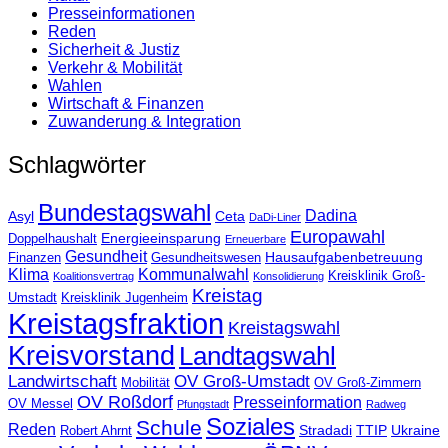
Presse­informationen
Reden
Sicherheit & Justiz
Verkehr & Mobilität
Wahlen
Wirtschaft & Finanzen
Zuwanderung & Integration
Schlagwörter
Bundestagswahl
Dadina
Asyl
Ceta
DaDi-Liner
Europawahl
Energieeinsparung
Doppelhaushalt
Erneuerbare
Gesundheit
Hausaufgabenbetreuung
Finanzen
Gesundheitswesen
Klima
Kommunalwahl
Kreisklinik Groß-
Koalitionsvertrag
Konsolidierung
Kreistag
Umstadt
Kreisklinik Jugenheim
Kreistagsfraktion
Kreistagswahl
Kreisvorstand
Landtagswahl
Landwirtschaft
OV Groß-Umstadt
Mobilität
OV Groß-Zimmern
OV Roßdorf
Presseinformation
OV Messel
Pfungstadt
Radweg
Soziales
Schule
Reden
Stradadi
TTIP
Ukraine
Robert Ahrnt