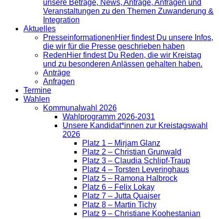
unsere Beträge, News, Anträge, Anfragen und
Veranstaltungen zu den Themen Zuwanderung &
Integration
Aktuelles
Presse­informationen
Hier findest Du unsere Infos,
die wir für die Presse geschrieben haben
Reden
Hier findest Du Reden, die wir Kreistag
und zu besonderen Anlässen gehalten haben.
Anträge
Anfragen
Termine
Wahlen
Kommunalwahl 2026
Wahlprogramm 2026-2031
Unsere Kandidat*innen zur Kreistagswahl
2026
Platz 1 – Mirjam Glanz
Platz 2 – Christian Grunwald
Platz 3 – Claudia Schlipf-Traup
Platz 4 – Torsten Leveringhaus
Platz 5 – Ramona Halbrock
Platz 6 – Felix Lokay
Platz 7 – Jutta Quaiser
Platz 8 – Martin Tichy
Platz 9 – Christiane Koohestanian