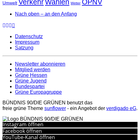
Verkehr
Wahlen
ÖPNV
Umwelt
Wetter
Nach oben – an den Anfang
Datenschutz
Impressum
Satzung
Newsletter abonnieren
Mitglied werden
Grüne Hessen
Grüne Jugend
Bundespartei
Grüne Europagruppe
BÜNDNIS 90/DIE GRÜNEN benutzt das
freie grüne Theme
sunflower
‐ ein Angebot der
verdigado eG
.
Instagram öffnen
Facebook öffnen
YouTube-Kanal öffnen