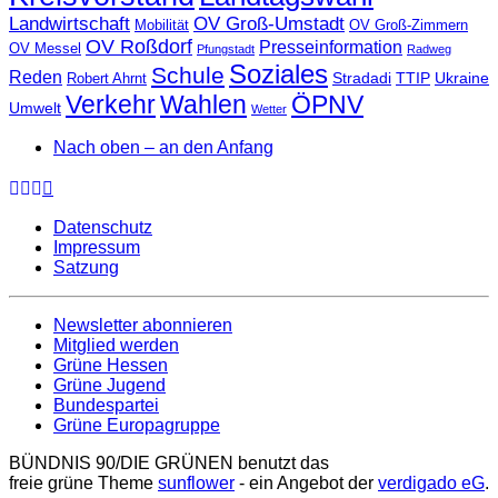
Landwirtschaft
OV Groß-Umstadt
Mobilität
OV Groß-Zimmern
OV Roßdorf
Presseinformation
OV Messel
Pfungstadt
Radweg
Soziales
Schule
Reden
Stradadi
TTIP
Ukraine
Robert Ahrnt
Verkehr
Wahlen
ÖPNV
Umwelt
Wetter
Nach oben – an den Anfang
Datenschutz
Impressum
Satzung
Newsletter abonnieren
Mitglied werden
Grüne Hessen
Grüne Jugend
Bundespartei
Grüne Europagruppe
BÜNDNIS 90/DIE GRÜNEN benutzt das
freie grüne Theme
sunflower
‐ ein Angebot der
verdigado eG
.