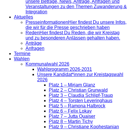
unsere Beträge, News, Anträge, Anfragen und
Veranstaltungen zu den Themen Zuwanderung &
Integration
Aktuelles
Presse­informationen
Hier findest Du unsere Infos,
die wir für die Presse geschrieben haben
Reden
Hier findest Du Reden, die wir Kreistag
und zu besonderen Anlässen gehalten haben.
Anträge
Anfragen
Termine
Wahlen
Kommunalwahl 2026
Wahlprogramm 2026-2031
Unsere Kandidat*innen zur Kreistagswahl
2026
Platz 1 – Mirjam Glanz
Platz 2 – Christian Grunwald
Platz 3 – Claudia Schlipf-Traup
Platz 4 – Torsten Leveringhaus
Platz 5 – Ramona Halbrock
Platz 6 – Felix Lokay
Platz 7 – Jutta Quaiser
Platz 8 – Martin Tichy
Platz 9 – Christiane Koohestanian