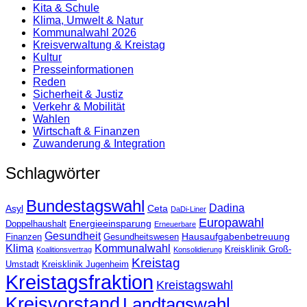
Kita & Schule
Klima, Umwelt & Natur
Kommunalwahl 2026
Kreisverwaltung & Kreistag
Kultur
Presse­informationen
Reden
Sicherheit & Justiz
Verkehr & Mobilität
Wahlen
Wirtschaft & Finanzen
Zuwanderung & Integration
Schlagwörter
Bundestagswahl
Dadina
Asyl
Ceta
DaDi-Liner
Europawahl
Energieeinsparung
Doppelhaushalt
Erneuerbare
Gesundheit
Hausaufgabenbetreuung
Finanzen
Gesundheitswesen
Klima
Kommunalwahl
Kreisklinik Groß-
Koalitionsvertrag
Konsolidierung
Kreistag
Umstadt
Kreisklinik Jugenheim
Kreistagsfraktion
Kreistagswahl
Kreisvorstand
Landtagswahl