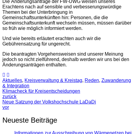
Die Änderungsanträge der FW-UWG weisen unseres
Erachtens nach auf sensible und verbesserungswürdige
Themen bei der Unterbringung in
Gemeinschaftsunterkünften hin: Personen, die die
Gemeinschaftsunterkunft wechseln müssen, müssen darüber
so früh wie möglich informiert werden.
Und wie bereits erläutert erachten auch wir die
Gebührensatzung für ungerecht.
Die beantragten Vorgehensweisen sind unserer Meinung
jedoch so nicht zielführend, deshalb werden wir uns bei den
Änderungsanträgen enthalten.
Aktuelles
,
Kreisverwaltung & Kreistag
,
Reden
,
Zuwanderung
& Integration
Klimacheck für Kreisentscheidungen
zurück
Neue Satzung der Volkshochschule LaDaDi
vor
Neueste Beiträge
Informationen zur Ausschreibung von Wärmenetzen bei