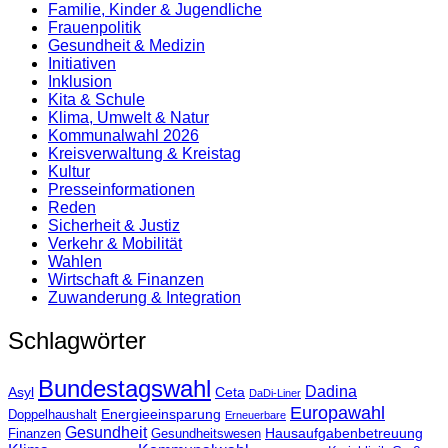
Familie, Kinder & Jugendliche
Frauenpolitik
Gesundheit & Medizin
Initiativen
Inklusion
Kita & Schule
Klima, Umwelt & Natur
Kommunalwahl 2026
Kreisverwaltung & Kreistag
Kultur
Presse­informationen
Reden
Sicherheit & Justiz
Verkehr & Mobilität
Wahlen
Wirtschaft & Finanzen
Zuwanderung & Integration
Schlagwörter
Bundestagswahl
Dadina
Asyl
Ceta
DaDi-Liner
Europawahl
Energieeinsparung
Doppelhaushalt
Erneuerbare
Gesundheit
Hausaufgabenbetreuung
Finanzen
Gesundheitswesen