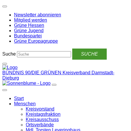
Weiter
zum
Newsletter abonnieren
Inhalt
Mitglied werden
Grüne Hessen
Grüne Jugend
Bundespartei
Grüne Europagruppe
Suche
BÜNDNIS 90/DIE GRÜNEN
Kreisverband Darmstadt-
Dieburg
Start
Menschen
Kreisvorstand
Kreistagsfraktion
Kreisausschuss
Ortsverbände
MdL Torsten Leveringhaus