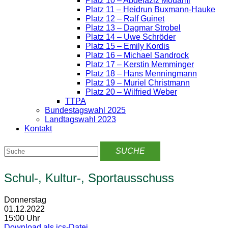
Platz 10 – Abdelaziz Mouami
Platz 11 – Heidrun Buxmann-Hauke
Platz 12 – Ralf Guinet
Platz 13 – Dagmar Strobel
Platz 14 – Uwe Schröder
Platz 15 – Emily Kordis
Platz 16 – Michael Sandrock
Platz 17 – Kerstin Memminger
Platz 18 – Hans Menningmann
Platz 19 – Muriel Christmann
Platz 20 – Wilfried Weber
TTPA
Bundestagswahl 2025
Landtagswahl 2023
Kontakt
Schul-, Kultur-, Sportausschuss
Donnerstag
01.12.2022
15:00 Uhr
Download als ics-Datei