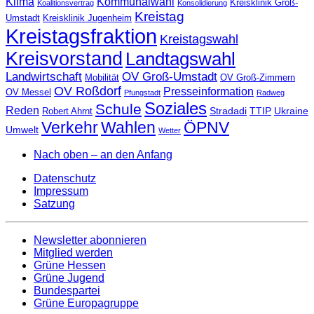
Klima
Kommunalwahl
Kreisklinik Groß-
Koalitionsvertrag
Konsolidierung
Kreistag
Umstadt
Kreisklinik Jugenheim
Kreistagsfraktion
Kreistagswahl
Kreisvorstand
Landtagswahl
Landwirtschaft
OV Groß-Umstadt
Mobilität
OV Groß-Zimmern
OV Roßdorf
Presseinformation
OV Messel
Pfungstadt
Radweg
Soziales
Schule
Reden
Stradadi
TTIP
Ukraine
Robert Ahrnt
Verkehr
Wahlen
ÖPNV
Umwelt
Wetter
Nach oben – an den Anfang
Datenschutz
Impressum
Satzung
Newsletter abonnieren
Mitglied werden
Grüne Hessen
Grüne Jugend
Bundespartei
Grüne Europagruppe