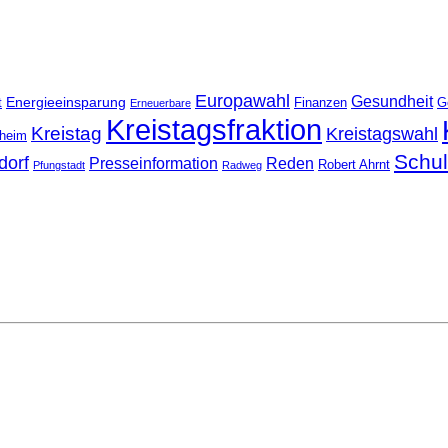
Europawahl
Gesundheit
Energieeinsparung
t
Finanzen
G
Erneuerbare
Kreistagsfraktion
Kreistag
Kreistagswahl
nheim
Schu
dorf
Presseinformation
Reden
Robert Ahrnt
Pfungstadt
Radweg