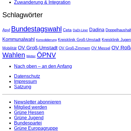
Zuwanderung & Integration
Schlagwörter
Bundestagswahl
Dadina
Asyl
Ceta
Doppelhaushal
DaDi-Liner
Kommunalwahl
Kreisklinik Groß-Umstadt
Kreisklinik Juge
Konsolidierung
OV Roß
OV Groß-Umstadt
Mobilität
OV Groß-Zimmern
OV Messel
Wahlen
ÖPNV
Wetter
Nach oben – an den Anfang
Datenschutz
Impressum
Satzung
Newsletter abonnieren
Mitglied werden
Grüne Hessen
Grüne Jugend
Bundespartei
Grüne Europagruppe