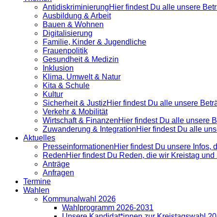
Antidiskrimi­nierung
Hier findest Du alle unsere Be
Ausbildung & Arbeit
Bauen & Wohnen
Digitalisierung
Familie, Kinder & Jugendliche
Frauenpolitik
Gesundheit & Medizin
Inklusion
Klima, Umwelt & Natur
Kita & Schule
Kultur
Sicherheit & Justiz
Hier findest Du alle unsere Bet
Verkehr & Mobilität
Wirtschaft & Finanzen
Hier findest Du alle unsere
Zuwanderung & Integration
Hier findest Du alle u
Aktuelles
Presse­informationen
Hier findest Du unsere Infos, 
Reden
Hier findest Du Reden, die wir Kreistag un
Anträge
Anfragen
Termine
Wahlen
Kommunalwahl 2026
Wahlprogramm 2026-2031
Unsere Kandidat*innen zur Kreistagswahl 2