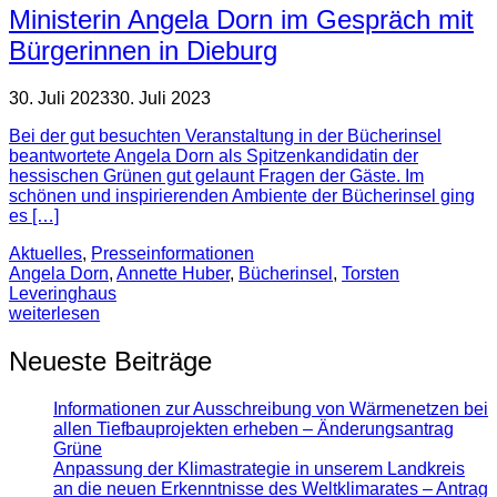
Ministerin Angela Dorn im Gespräch mit
Bürgerinnen in Dieburg
30. Juli 2023
30. Juli 2023
Bei der gut besuchten Veranstaltung in der Bücherinsel
beantwortete Angela Dorn als Spitzenkandidatin der
hessischen Grünen gut gelaunt Fragen der Gäste. Im
schönen und inspirierenden Ambiente der Bücherinsel ging
es […]
Aktuelles
,
Presse­informationen
Angela Dorn
,
Annette Huber
,
Bücherinsel
,
Torsten
Leveringhaus
weiterlesen
Neueste Beiträge
Informationen zur Ausschreibung von Wärmenetzen bei
allen Tiefbauprojekten erheben – Änderungsantrag
Grüne
Anpassung der Klimastrategie in unserem Landkreis
an die neuen Erkenntnisse des Weltklimarates – Antrag