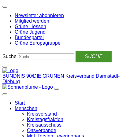
Weiter
zum
Newsletter abonnieren
Inhalt
Mitglied werden
Grüne Hessen
Grüne Jugend
Bundespartei
Grüne Europagruppe
Suche
BÜNDNIS 90/DIE GRÜNEN
Kreisverband Darmstadt-
Dieburg
Start
Menschen
Kreisvorstand
Kreistagsfraktion
Kreisausschuss
Ortsverbände
MdL Torsten Leveringhaus