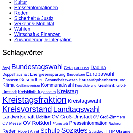
Kultur
Presse­informationen
Reden
Sicherheit & Justiz
Verkehr & Mobilität
Wahlen
Wirtschaft & Finanzen
Zuwanderung & Integration
Schlagwörter
Bundestagswahl
Dadina
Asyl
Ceta
DaDi-Liner
Europawahl
Energieeinsparung
Doppelhaushalt
Erneuerbare
Gesundheit
Hausaufgabenbetreuung
Finanzen
Gesundheitswesen
Klima
Kommunalwahl
Kreisklinik Groß-
Koalitionsvertrag
Konsolidierung
Kreistag
Umstadt
Kreisklinik Jugenheim
Kreistagsfraktion
Kreistagswahl
Kreisvorstand
Landtagswahl
Landwirtschaft
OV Groß-Umstadt
Mobilität
OV Groß-Zimmern
OV Roßdorf
Presseinformation
OV Messel
Pfungstadt
Radweg
Soziales
Schule
Reden
Stradadi
TTIP
Ukraine
Robert Ahrnt