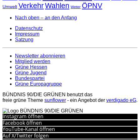
Verkehr
Wahlen
ÖPNV
Umwelt
Wetter
Nach oben – an den Anfang
Datenschutz
Impressum
Satzung
Newsletter abonnieren
Mitglied werden
Grüne Hessen
Grüne Jugend
Bundespartei
Grüne Europagruppe
BÜNDNIS 90/DIE GRÜNEN benutzt das
freie grüne Theme
sunflower
‐ ein Angebot der
verdigado eG
.
Instagram öffnen
Facebook öffnen
YouTube-Kanal öffnen
Auf X/Twitter folgen