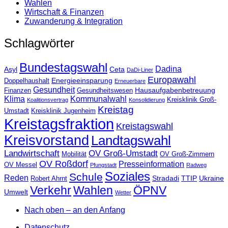
Wahlen
Wirtschaft & Finanzen
Zuwanderung & Integration
Schlagwörter
Bundestagswahl
Dadina
Asyl
Ceta
DaDi-Liner
Europawahl
Energieeinsparung
Doppelhaushalt
Erneuerbare
Gesundheit
Hausaufgabenbetreuung
Finanzen
Gesundheitswesen
Klima
Kommunalwahl
Kreisklinik Groß-
Koalitionsvertrag
Konsolidierung
Kreistag
Umstadt
Kreisklinik Jugenheim
Kreistagsfraktion
Kreistagswahl
Kreisvorstand
Landtagswahl
Landwirtschaft
OV Groß-Umstadt
Mobilität
OV Groß-Zimmern
OV Roßdorf
Presseinformation
OV Messel
Pfungstadt
Radweg
Soziales
Schule
Reden
Stradadi
TTIP
Ukraine
Robert Ahrnt
Verkehr
Wahlen
ÖPNV
Umwelt
Wetter
Nach oben – an den Anfang
Datenschutz