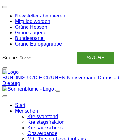
Weiter
zum
Newsletter abonnieren
Inhalt
Mitglied werden
Grüne Hessen
Grüne Jugend
Bundespartei
Grüne Europagruppe
Suche
BÜNDNIS 90/DIE GRÜNEN
Kreisverband Darmstadt-
Dieburg
Start
Menschen
Kreisvorstand
Kreistagsfraktion
Kreisausschuss
Ortsverbände
MdL Torsten Leveringhaus