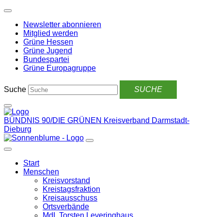
Weiter
zum
Newsletter abonnieren
Inhalt
Mitglied werden
Grüne Hessen
Grüne Jugend
Bundespartei
Grüne Europagruppe
Suche
BÜNDNIS 90/DIE GRÜNEN
Kreisverband Darmstadt-
Dieburg
Start
Menschen
Kreisvorstand
Kreistagsfraktion
Kreisausschuss
Ortsverbände
MdL Torsten Leveringhaus