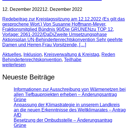
12. Dezember 2022
12. Dezember 2022
Redebeitrag zur Kreistagssitzung am 12.12.2022 (Es gilt das
gesprochene Wort.) Von Susanne Hoffmann-Meyer,
Fraktionsmitglied Bündnis 90/Die GRÜNENzu TOP 12,
Vorlage: 2061-2022/DaDiZweite Umsetzungsphase
Aktionsplan UN-Behindertenrechtskonvention Sehr geehrte
Damen und Herren,Frau Vorsitzende, […]
Aktuelles
,
Inklusion
,
Kreisverwaltung & Kreistag
,
Reden
Behindertenrechtskonvention
,
Teilhabe
weiterlesen
Neueste Beiträge
Informationen zur Ausschreibung von Wärmenetzen bei
allen Tiefbauprojekten erheben – Änderungsantrag
Grüne
Anpassung der Klimastrategie in unserem Landkreis
an die neuen Erkenntnisse des Weltklimarates – Antrag
AfD
Besetzung der Ombudsstelle – Änderungsantrag
Grüne