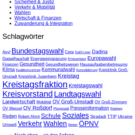
Sicherheit & Justiz
Verkehr & Mobilität
Wahlen
Wirtschaft & Finanzen
Zuwanderung & Integration
Schlagwörter
Bundestagswahl
Dadina
Asyl
Ceta
DaDi-Liner
Europawahl
Energieeinsparung
Doppelhaushalt
Erneuerbare
Gesundheit
Hausaufgabenbetreuung
Finanzen
Gesundheitswesen
Klima
Kommunalwahl
Kreisklinik Groß-
Koalitionsvertrag
Konsolidierung
Kreistag
Umstadt
Kreisklinik Jugenheim
Kreistagsfraktion
Kreistagswahl
Kreisvorstand
Landtagswahl
Landwirtschaft
OV Groß-Umstadt
Mobilität
OV Groß-Zimmern
OV Roßdorf
Presseinformation
OV Messel
Pfungstadt
Radweg
Soziales
Schule
Reden
Stradadi
TTIP
Ukraine
Robert Ahrnt
Verkehr
Wahlen
ÖPNV
Umwelt
Wetter