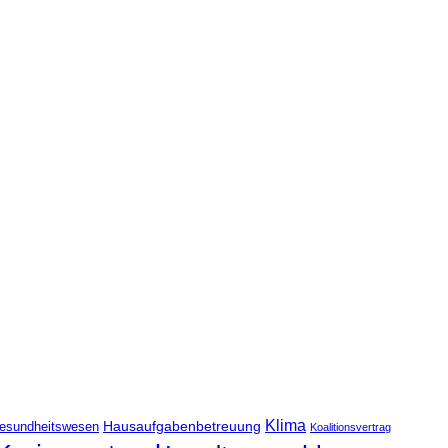
Klima
Hausaufgabenbetreuung
esundheitswesen
Koalitionsvertrag