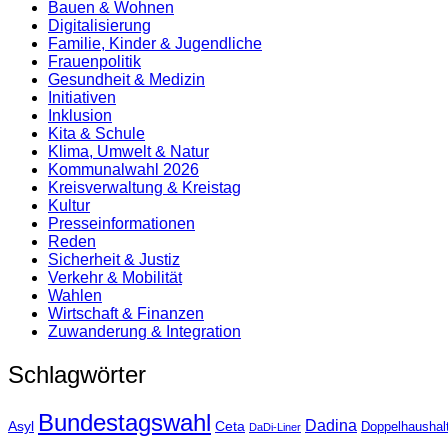
Bauen & Wohnen
Digitalisierung
Familie, Kinder & Jugendliche
Frauenpolitik
Gesundheit & Medizin
Initiativen
Inklusion
Kita & Schule
Klima, Umwelt & Natur
Kommunalwahl 2026
Kreisverwaltung & Kreistag
Kultur
Presse­informationen
Reden
Sicherheit & Justiz
Verkehr & Mobilität
Wahlen
Wirtschaft & Finanzen
Zuwanderung & Integration
Schlagwörter
Bundestagswahl
Dadina
Asyl
Ceta
Doppelhaushal
DaDi-Liner