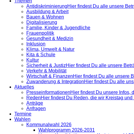
Themen
Antidiskrimi­nierung
Hier findest Du alle unsere Be
Ausbildung & Arbeit
Bauen & Wohnen
Digitalisierung
Familie, Kinder & Jugendliche
Frauenpolitik
Gesundheit & Medizin
Inklusion
Klima, Umwelt & Natur
Kita & Schule
Kultur
Sicherheit & Justiz
Hier findest Du alle unsere Bet
Verkehr & Mobilität
Wirtschaft & Finanzen
Hier findest Du alle unsere
Zuwanderung & Integration
Hier findest Du alle u
Aktuelles
Presse­informationen
Hier findest Du unsere Infos, 
Reden
Hier findest Du Reden, die wir Kreistag un
Anträge
Anfragen
Termine
Wahlen
Kommunalwahl 2026
Wahlprogramm 2026-2031