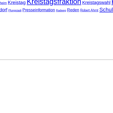
Kreistagsfraktion
Kreistag
Kreistagswahl
nheim
Schu
dorf
Presseinformation
Reden
Robert Ahrnt
Pfungstadt
Radweg