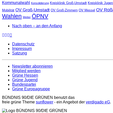
Kommunalwahl
Kreisklinik Groß-Umstadt
Kreisklinik Juge
Konsolidierung
OV Roß
OV Groß-Umstadt
Mobilität
OV Groß-Zimmern
OV Messel
Wahlen
ÖPNV
Wetter
Nach oben – an den Anfang
Datenschutz
Impressum
Satzung
Newsletter abonnieren
Mitglied werden
Grüne Hessen
Grüne Jugend
Bundespartei
Grüne Europagruppe
BÜNDNIS 90/DIE GRÜNEN benutzt das
freie grüne Theme
sunflower
‐ ein Angebot der
verdigado eG
.