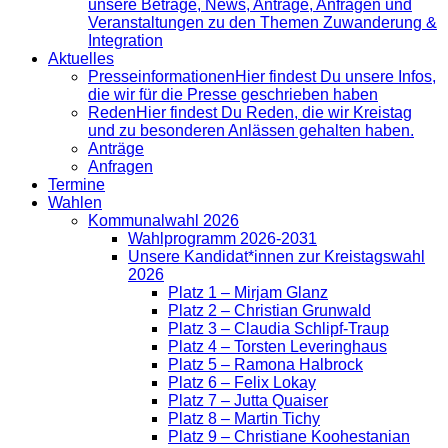
unsere Beträge, News, Anträge, Anfragen und
Veranstaltungen zu den Themen Zuwanderung &
Integration
Aktuelles
Presse­informationen
Hier findest Du unsere Infos,
die wir für die Presse geschrieben haben
Reden
Hier findest Du Reden, die wir Kreistag
und zu besonderen Anlässen gehalten haben.
Anträge
Anfragen
Termine
Wahlen
Kommunalwahl 2026
Wahlprogramm 2026-2031
Unsere Kandidat*innen zur Kreistagswahl
2026
Platz 1 – Mirjam Glanz
Platz 2 – Christian Grunwald
Platz 3 – Claudia Schlipf-Traup
Platz 4 – Torsten Leveringhaus
Platz 5 – Ramona Halbrock
Platz 6 – Felix Lokay
Platz 7 – Jutta Quaiser
Platz 8 – Martin Tichy
Platz 9 – Christiane Koohestanian