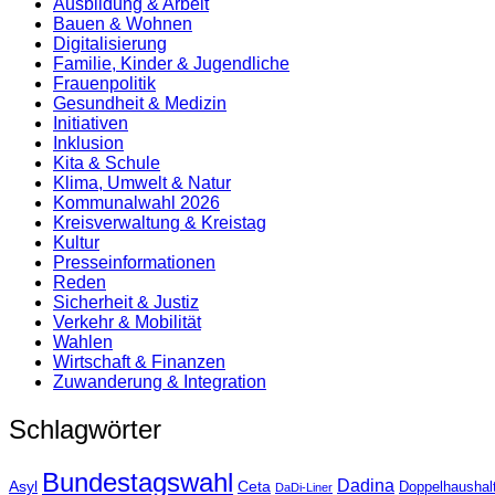
Ausbildung & Arbeit
Bauen & Wohnen
Digitalisierung
Familie, Kinder & Jugendliche
Frauenpolitik
Gesundheit & Medizin
Initiativen
Inklusion
Kita & Schule
Klima, Umwelt & Natur
Kommunalwahl 2026
Kreisverwaltung & Kreistag
Kultur
Presse­informationen
Reden
Sicherheit & Justiz
Verkehr & Mobilität
Wahlen
Wirtschaft & Finanzen
Zuwanderung & Integration
Schlagwörter
Bundestagswahl
Dadina
Asyl
Ceta
Doppelhaushal
DaDi-Liner