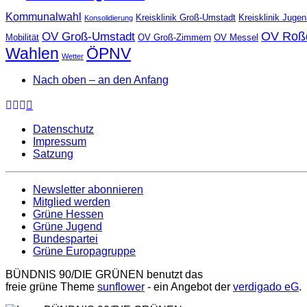
Kommunalwahl
Kreisklinik Groß-Umstadt
Kreisklinik Juge
Konsolidierung
OV Roß
OV Groß-Umstadt
Mobilität
OV Groß-Zimmern
OV Messel
Wahlen
ÖPNV
Wetter
Nach oben – an den Anfang
Datenschutz
Impressum
Satzung
Newsletter abonnieren
Mitglied werden
Grüne Hessen
Grüne Jugend
Bundespartei
Grüne Europagruppe
BÜNDNIS 90/DIE GRÜNEN benutzt das
freie grüne Theme
sunflower
‐ ein Angebot der
verdigado eG
.