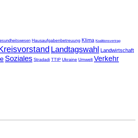
Klima
Hausaufgabenbetreuung
esundheitswesen
Koalitionsvertrag
Kreisvorstand
Landtagswahl
Landwirtschaft
Soziales
Verkehr
le
Stradadi
TTIP
Ukraine
Umwelt