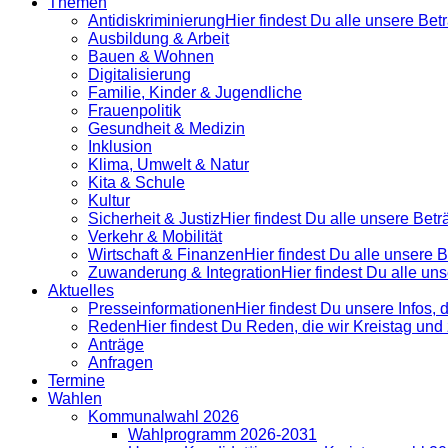
Themen
Antidiskrimi­nierung
Hier findest Du alle unsere Be
Ausbildung & Arbeit
Bauen & Wohnen
Digitalisierung
Familie, Kinder & Jugendliche
Frauenpolitik
Gesundheit & Medizin
Inklusion
Klima, Umwelt & Natur
Kita & Schule
Kultur
Sicherheit & Justiz
Hier findest Du alle unsere Bet
Verkehr & Mobilität
Wirtschaft & Finanzen
Hier findest Du alle unsere
Zuwanderung & Integration
Hier findest Du alle u
Aktuelles
Presse­informationen
Hier findest Du unsere Infos, 
Reden
Hier findest Du Reden, die wir Kreistag un
Anträge
Anfragen
Termine
Wahlen
Kommunalwahl 2026
Wahlprogramm 2026-2031