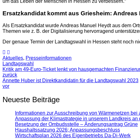
um das Leben der Menschen in Hessen zu verbessern.“
Ersatzkandidat kommt aus Griesheim: Andreas
Als Ersatzkandidat wurde Andreas Manuel Heydt aus dem Orts
Themen wie z. B. der Digitalisierung hervorragend unterstütz
Der genaue Termin der Landtagswahl in Hessen steht noch nicht 
Aktuelles
,
Presse­informationen
Landtagswahl
Kritik am 49-Euro-Ticket lenkt von hausgemachten Finanzier
zurück
Annette Huber ist Direktkandidatin für die Landtagswahl 2023
vor
Neueste Beiträge
Informationen zur Ausschreibung von Wärmenetzen bei 
Anpassung der Klimastrategie in unserem Landkreis an 
Besetzung der Ombudsstelle – Änderungsantrag Grüne
Haushaltssatzung 2026; Anpassungsbeschluss
Wirtschaftsplan 2026 des Eigenbetriebs Da-Di-Werk