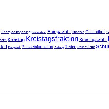
Europawahl
Gesundheit
Energieeinsparung
t
Finanzen
G
Erneuerbare
Kreistagsfraktion
Kreistag
Kreistagswahl
nheim
Schu
dorf
Presseinformation
Reden
Robert Ahrnt
Pfungstadt
Radweg