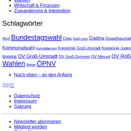
Wahlen
Wirtschaft & Finanzen
Zuwanderung & Integration
Schlagwörter
Bundestagswahl
Dadina
Asyl
Ceta
Doppelhaushal
DaDi-Liner
Kommunalwahl
Kreisklinik Groß-Umstadt
Kreisklinik Juge
Konsolidierung
OV Roß
OV Groß-Umstadt
Mobilität
OV Groß-Zimmern
OV Messel
Wahlen
ÖPNV
Wetter
Nach oben – an den Anfang
Datenschutz
Impressum
Satzung
Newsletter abonnieren
Mitglied werden