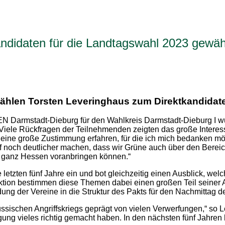
ndidaten für die Landtagswahl 2023 gewäh
len Torsten Leveringhaus zum Direktkandidate
armstadt-Dieburg für den Wahlkreis Darmstadt-Dieburg I wu
. Viele Rückfragen der Teilnehmenden zeigten das große Intere
eine große Zustimmung erfahren, für die ich mich bedanken mö
pf noch deutlicher machen, dass wir Grüne auch über den Bereich
d ganz Hessen voranbringen können.“
letzten fünf Jahre ein und bot gleichzeitig einen Ausblick, we
ktion bestimmen diese Themen dabei einen großen Teil seiner Arb
ng der Vereine in die Struktur des Pakts für den Nachmittag der
ssischen Angriffskriegs geprägt von vielen Verwerfungen,“ so 
ung vieles richtig gemacht haben. In den nächsten fünf Jahren 