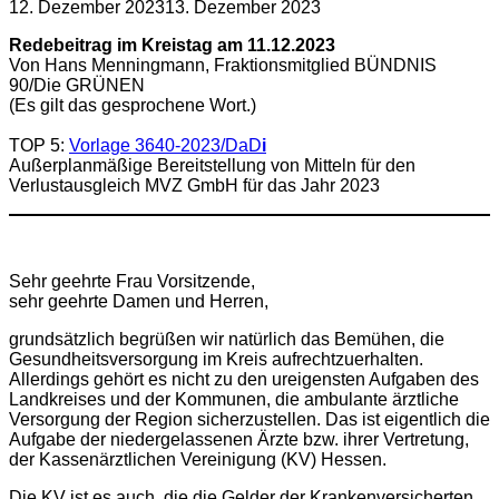
12. Dezember 2023
13. Dezember 2023
Redebeitrag im Kreistag am 11.12.2023
Von Hans Menningmann, Fraktionsmitglied BÜNDNIS
90/Die GRÜNEN
(Es gilt das gesprochene Wort.)
TOP 5:
Vorlage 3640-2023/DaD
i
Außerplanmäßige Bereitstellung von Mitteln für den
Verlustausgleich MVZ GmbH für das Jahr 2023
Sehr geehrte Frau Vorsitzende,
sehr geehrte Damen und Herren,
grundsätzlich begrüßen wir natürlich das Bemühen, die
Gesundheitsversorgung im Kreis aufrechtzuerhalten.
Allerdings gehört es nicht zu den ureigensten Aufgaben des
Landkreises und der Kommunen, die ambulante ärztliche
Versorgung der Region sicherzustellen. Das ist eigentlich die
Aufgabe der niedergelassenen Ärzte bzw. ihrer Vertretung,
der Kassenärztlichen Vereinigung (KV) Hessen.
Die KV ist es auch, die die Gelder der Krankenversicherten