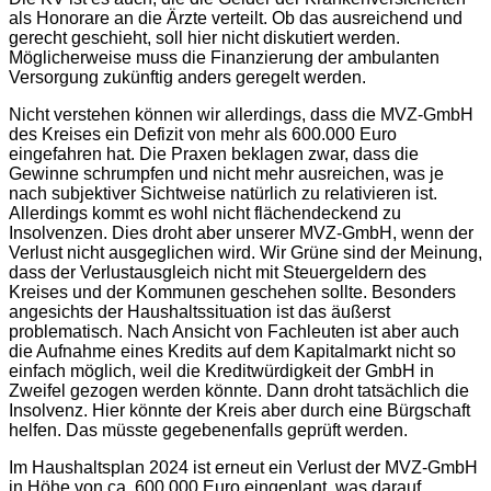
als Honorare an die Ärzte verteilt. Ob das ausreichend und
gerecht geschieht, soll hier nicht diskutiert werden.
Möglicherweise muss die Finanzierung der ambulanten
Versorgung zukünftig anders geregelt werden.
Nicht verstehen können wir allerdings, dass die MVZ-GmbH
des Kreises ein Defizit von mehr als 600.000 Euro
eingefahren hat. Die Praxen beklagen zwar, dass die
Gewinne schrumpfen und nicht mehr ausreichen, was je
nach subjektiver Sichtweise natürlich zu relativieren ist.
Allerdings kommt es wohl nicht flächendeckend zu
Insolvenzen. Dies droht aber unserer MVZ-GmbH, wenn der
Verlust nicht ausgeglichen wird. Wir Grüne sind der Meinung,
dass der Verlustausgleich nicht mit Steuergeldern des
Kreises und der Kommunen geschehen sollte. Besonders
angesichts der Haushaltssituation ist das äußerst
problematisch. Nach Ansicht von Fachleuten ist aber auch
die Aufnahme eines Kredits auf dem Kapitalmarkt nicht so
einfach möglich, weil die Kreditwürdigkeit der GmbH in
Zweifel gezogen werden könnte. Dann droht tatsächlich die
Insolvenz. Hier könnte der Kreis aber durch eine Bürgschaft
helfen. Das müsste gegebenenfalls geprüft werden.
Im Haushaltsplan 2024 ist erneut ein Verlust der MVZ-GmbH
in Höhe von ca. 600.000 Euro eingeplant, was darauf