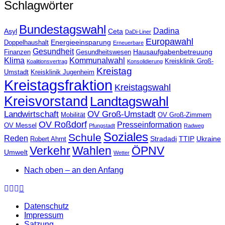
Schlagwörter
Bundestagswahl
Dadina
Asyl
Ceta
DaDi-Liner
Europawahl
Energieeinsparung
Doppelhaushalt
Erneuerbare
Gesundheit
Hausaufgabenbetreuung
Finanzen
Gesundheitswesen
Klima
Kommunalwahl
Kreisklinik Groß-
Koalitionsvertrag
Konsolidierung
Kreistag
Umstadt
Kreisklinik Jugenheim
Kreistagsfraktion
Kreistagswahl
Kreisvorstand
Landtagswahl
Landwirtschaft
OV Groß-Umstadt
Mobilität
OV Groß-Zimmern
OV Roßdorf
Presseinformation
OV Messel
Pfungstadt
Radweg
Soziales
Schule
Reden
Stradadi
TTIP
Ukraine
Robert Ahrnt
Verkehr
Wahlen
ÖPNV
Umwelt
Wetter
Nach oben – an den Anfang
Datenschutz
Impressum
Satzung