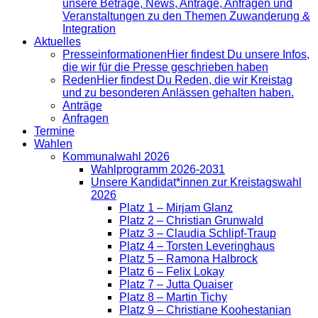
unsere Beträge, News, Anträge, Anfragen und
Veranstaltungen zu den Themen Zuwanderung &
Integration
Aktuelles
Presse­informationen
Hier findest Du unsere Infos,
die wir für die Presse geschrieben haben
Reden
Hier findest Du Reden, die wir Kreistag
und zu besonderen Anlässen gehalten haben.
Anträge
Anfragen
Termine
Wahlen
Kommunalwahl 2026
Wahlprogramm 2026-2031
Unsere Kandidat*innen zur Kreistagswahl
2026
Platz 1 – Mirjam Glanz
Platz 2 – Christian Grunwald
Platz 3 – Claudia Schlipf-Traup
Platz 4 – Torsten Leveringhaus
Platz 5 – Ramona Halbrock
Platz 6 – Felix Lokay
Platz 7 – Jutta Quaiser
Platz 8 – Martin Tichy
Platz 9 – Christiane Koohestanian