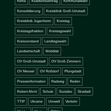
Klima
Koalitionsvertrag
Kommunalwahl
Konsolidierung
Kreisklinik Groß-Umstadt
Kreisklinik Jugenheim
Kreistag
Kreistagsfraktion
Kreistagswahl
Kreisvorstand
Landtagswahl
Landwirtschaft
Mobilität
OV Groß-Umstadt
OV Groß-Zimmern
OV Messel
OV Roßdorf
Pfungstadt
Presseinformation
Radweg
Reden
Robert Ahrnt
Schule
Soziales
Stradadi
TTIP
Ukraine
Umwelt
Verkehr