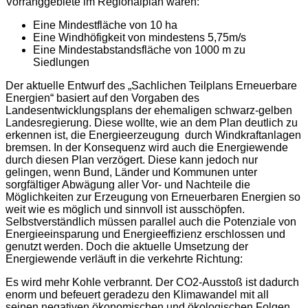
Vorranggebiete im Regionalplan waren:
Eine Mindestfläche von 10 ha
Eine Windhöfigkeit von mindestens 5,75m/s
Eine Mindestabstandsfläche von 1000 m zu
Siedlungen
Der aktuelle Entwurf des „Sachlichen Teilplans Erneuerbare
Energien“
basiert auf den Vorgaben des
Landesentwicklungsplans der ehemaligen schwarz-gelben
Landesregierung. Diese wollte, wie an dem Plan deutlich zu
erkennen ist, die Energieerzeugung durch Windkraftanlagen
bremsen. In der Konsequenz wird auch die Energiewende
durch diesen Plan verzögert. Diese kann jedoch nur
gelingen, wenn Bund, Länder und Kommunen unter
sorgfältiger Abwägung aller Vor- und Nachteile die
Möglichkeiten zur Erzeugung von Erneuerbaren Energien so
weit wie es möglich und sinnvoll ist ausschöpfen.
Selbstverständlich müssen parallel auch die Potenziale von
Energieeinsparung und Energieeffizienz erschlossen und
genutzt werden. Doch die aktuelle Umsetzung der
Energiewende verläuft in die verkehrte Richtung:
Es wird mehr Kohle verbrannt. Der CO2-Ausstoß ist dadurch
enorm und befeuert geradezu den Klimawandel mit all
seinen negativen ökonomischen und ökologischen Folgen.