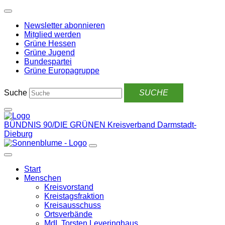
Weiter
zum
Newsletter abonnieren
Inhalt
Mitglied werden
Grüne Hessen
Grüne Jugend
Bundespartei
Grüne Europagruppe
Suche
BÜNDNIS 90/DIE GRÜNEN
Kreisverband Darmstadt-
Dieburg
Start
Menschen
Kreisvorstand
Kreistagsfraktion
Kreisausschuss
Ortsverbände
MdL Torsten Leveringhaus