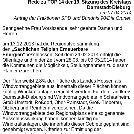
Rede zu TOP 14 de
r 19. Sitzung des Kreistags
Darmstadt-Dieburg
am 07.04.2014
Antrag der Fraktionen SPD und Bündnis 90/Die Grünen
Sehr geehrte Frau Vorsitzende, sehr geehrte Damen und
Herren,
am 13.12.2013 hat die Regionalversammlung
den
„Sachlichen Teilplan Erneuerbare
Energien“
beschlossen. Seit dem 24.02.2014 erfolgt die
Offenlage und in der Zeit vom 28.03. bis 09.05.2014 haben
die Kommunen die Möglichkeit, Stellungnahmen zu diesem
Plan einzureichen.
Der Plan weißt 2,8% der Fläche des Landes Hessen als
Windvorranggebiete aus. Innerhalb dieser Flächen können
künftig Windkraftanlagen errichtet werden. Für den Landkreis
Darmstadt-Dieburg sind Windvorranggebiete in Schaafheim,
Groß-Umstadt, Roßdorf, Ober-Ramstadt, Groß-Bieberau,
Otzberg und Reinheim vorgesehen. Da die
Windvorranggebiete des Regionalplans eine so genannte
Ausschlusswirkung haben, können künftig nur
Windkraftanlagen, die innerhalb dieser Gebiete geplant sind,
genehmigt werden. Kriterien zur Ermittlung der