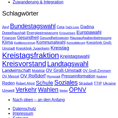
Zuwanderung & Integration
Schlagwörter
Bundestagswahl
Dadina
Asyl
Ceta
DaDi-Liner
Europawahl
Energieeinsparung
Doppelhaushalt
Erneuerbare
Gesundheit
Hausaufgabenbetreuung
Finanzen
Gesundheitswesen
Klima
Kommunalwahl
Kreisklinik Groß-
Koalitionsvertrag
Konsolidierung
Kreistag
Umstadt
Kreisklinik Jugenheim
Kreistagsfraktion
Kreistagswahl
Kreisvorstand
Landtagswahl
Landwirtschaft
OV Groß-Umstadt
Mobilität
OV Groß-Zimmern
OV Roßdorf
Presseinformation
OV Messel
Pfungstadt
Radweg
Soziales
Schule
Reden
Stradadi
TTIP
Ukraine
Robert Ahrnt
Verkehr
Wahlen
ÖPNV
Umwelt
Wetter
Nach oben – an den Anfang
Datenschutz
Impressum