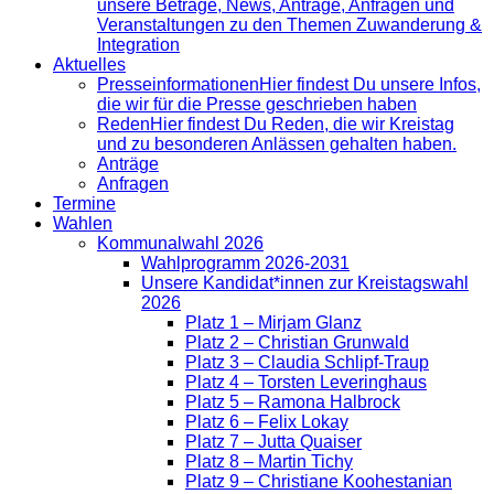
unsere Beträge, News, Anträge, Anfragen und
Veranstaltungen zu den Themen Zuwanderung &
Integration
Aktuelles
Presse­informationen
Hier findest Du unsere Infos,
die wir für die Presse geschrieben haben
Reden
Hier findest Du Reden, die wir Kreistag
und zu besonderen Anlässen gehalten haben.
Anträge
Anfragen
Termine
Wahlen
Kommunalwahl 2026
Wahlprogramm 2026-2031
Unsere Kandidat*innen zur Kreistagswahl
2026
Platz 1 – Mirjam Glanz
Platz 2 – Christian Grunwald
Platz 3 – Claudia Schlipf-Traup
Platz 4 – Torsten Leveringhaus
Platz 5 – Ramona Halbrock
Platz 6 – Felix Lokay
Platz 7 – Jutta Quaiser
Platz 8 – Martin Tichy
Platz 9 – Christiane Koohestanian