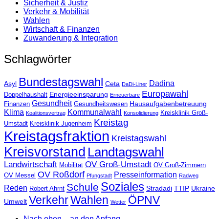
Sicherheit & Justiz
Verkehr & Mobilität
Wahlen
Wirtschaft & Finanzen
Zuwanderung & Integration
Schlagwörter
Bundestagswahl
Dadina
Asyl
Ceta
DaDi-Liner
Europawahl
Energieeinsparung
Doppelhaushalt
Erneuerbare
Gesundheit
Hausaufgabenbetreuung
Finanzen
Gesundheitswesen
Klima
Kommunalwahl
Kreisklinik Groß-
Koalitionsvertrag
Konsolidierung
Kreistag
Umstadt
Kreisklinik Jugenheim
Kreistagsfraktion
Kreistagswahl
Kreisvorstand
Landtagswahl
Landwirtschaft
OV Groß-Umstadt
Mobilität
OV Groß-Zimmern
OV Roßdorf
Presseinformation
OV Messel
Pfungstadt
Radweg
Soziales
Schule
Reden
Stradadi
TTIP
Ukraine
Robert Ahrnt
Verkehr
Wahlen
ÖPNV
Umwelt
Wetter
Nach oben – an den Anfang