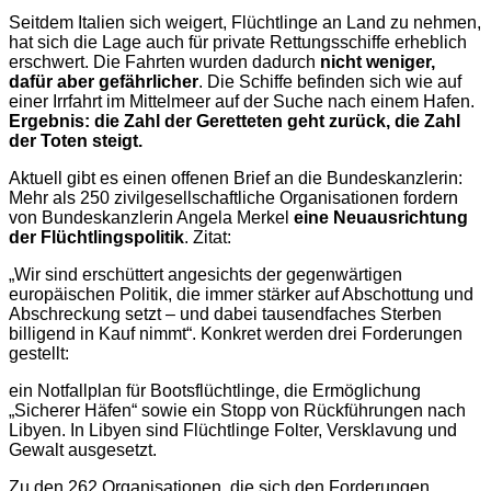
Seitdem Italien sich weigert, Flüchtlinge an Land zu nehmen,
hat sich die Lage auch für private Rettungsschiffe erheblich
erschwert. Die Fahrten wurden dadurch
nicht weniger,
dafür aber gefährlicher
. Die Schiffe befinden sich wie auf
einer Irrfahrt im Mittelmeer auf der Suche nach einem Hafen.
Ergebnis: die Zahl der Geretteten geht zurück, die Zahl
der Toten steigt.
Aktuell gibt es einen offenen Brief an die Bundeskanzlerin:
Mehr als 250 zivilgesellschaftliche Organisationen fordern
von Bundeskanzlerin Angela Merkel
eine Neuausrichtung
der Flüchtlingspolitik
. Zitat:
„Wir sind erschüttert angesichts der gegenwärtigen
europäischen Politik, die immer stärker auf Abschottung und
Abschreckung setzt – und dabei tausendfaches Sterben
billigend in Kauf nimmt“. Konkret werden drei Forderungen
gestellt:
ein Notfallplan für Bootsflüchtlinge, die Ermöglichung
„Sicherer Häfen“ sowie ein Stopp von Rückführungen nach
Libyen. In Libyen sind Flüchtlinge Folter, Versklavung und
Gewalt ausgesetzt.
Zu den 262 Organisationen, die sich den Forderungen