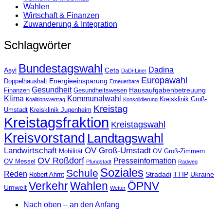
Wahlen
Wirtschaft & Finanzen
Zuwanderung & Integration
Schlagwörter
Bundestagswahl
Dadina
Asyl
Ceta
DaDi-Liner
Europawahl
Energieeinsparung
Doppelhaushalt
Erneuerbare
Gesundheit
Hausaufgabenbetreuung
Finanzen
Gesundheitswesen
Klima
Kommunalwahl
Kreisklinik Groß-
Koalitionsvertrag
Konsolidierung
Kreistag
Umstadt
Kreisklinik Jugenheim
Kreistagsfraktion
Kreistagswahl
Kreisvorstand
Landtagswahl
Landwirtschaft
OV Groß-Umstadt
Mobilität
OV Groß-Zimmern
OV Roßdorf
Presseinformation
OV Messel
Pfungstadt
Radweg
Soziales
Schule
Reden
Stradadi
TTIP
Ukraine
Robert Ahrnt
Verkehr
Wahlen
ÖPNV
Umwelt
Wetter
Nach oben – an den Anfang