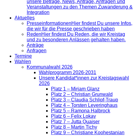
unsere Beträge, News, Anträge, Anfragen und
Veranstaltungen zu den Themen Zuwanderung &
Integration
Aktuelles
Presse­informationen
Hier findest Du unsere Infos,
die wir für die Presse geschrieben haben
Reden
Hier findest Du Reden, die wir Kreistag
und zu besonderen Anlässen gehalten haben.
Anträge
Anfragen
Termine
Wahlen
Kommunalwahl 2026
Wahlprogramm 2026-2031
Unsere Kandidat*innen zur Kreistagswahl
2026
Platz 1 – Mirjam Glanz
Platz 2 – Christian Grunwald
Platz 3 – Claudia Schlipf-Traup
Platz 4 – Torsten Leveringhaus
Platz 5 – Ramona Halbrock
Platz 6 – Felix Lokay
Platz 7 – Jutta Quaiser
Platz 8 – Martin Tichy
Platz 9 – Christiane Koohestanian