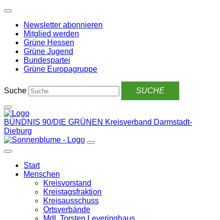
Weiter
zum
Newsletter abonnieren
Inhalt
Mitglied werden
Grüne Hessen
Grüne Jugend
Bundespartei
Grüne Europagruppe
Suche
BÜNDNIS 90/DIE GRÜNEN
Kreisverband Darmstadt-
Dieburg
Start
Menschen
Kreisvorstand
Kreistagsfraktion
Kreisausschuss
Ortsverbände
MdL Torsten Leveringhaus