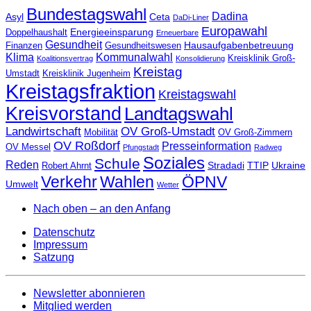
Bundestagswahl
Dadina
Asyl
Ceta
DaDi-Liner
Europawahl
Energieeinsparung
Doppelhaushalt
Erneuerbare
Gesundheit
Hausaufgabenbetreuung
Finanzen
Gesundheitswesen
Klima
Kommunalwahl
Kreisklinik Groß-
Koalitionsvertrag
Konsolidierung
Kreistag
Umstadt
Kreisklinik Jugenheim
Kreistagsfraktion
Kreistagswahl
Kreisvorstand
Landtagswahl
Landwirtschaft
OV Groß-Umstadt
Mobilität
OV Groß-Zimmern
OV Roßdorf
Presseinformation
OV Messel
Pfungstadt
Radweg
Soziales
Schule
Reden
Stradadi
TTIP
Ukraine
Robert Ahrnt
Verkehr
Wahlen
ÖPNV
Umwelt
Wetter
Nach oben – an den Anfang
Datenschutz
Impressum
Satzung
Newsletter abonnieren
Mitglied werden