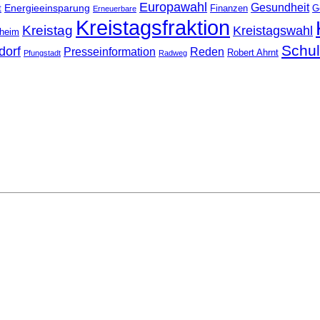
Europawahl
Gesundheit
Energieeinsparung
t
Finanzen
G
Erneuerbare
Kreistagsfraktion
Kreistag
Kreistagswahl
nheim
Schu
dorf
Presseinformation
Reden
Robert Ahrnt
Pfungstadt
Radweg