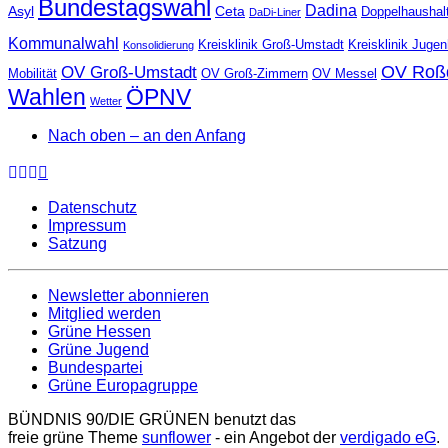
Bundestagswahl
Dadina
Asyl
Ceta
Doppelhaushal
DaDi-Liner
Kommunalwahl
Kreisklinik Groß-Umstadt
Kreisklinik Juge
Konsolidierung
OV Roß
OV Groß-Umstadt
Mobilität
OV Groß-Zimmern
OV Messel
Wahlen
ÖPNV
Wetter
Nach oben – an den Anfang
Datenschutz
Impressum
Satzung
Newsletter abonnieren
Mitglied werden
Grüne Hessen
Grüne Jugend
Bundespartei
Grüne Europagruppe
BÜNDNIS 90/DIE GRÜNEN benutzt das
freie grüne Theme
sunflower
‐ ein Angebot der
verdigado eG
.