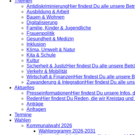
Themen
Antidiskrimi­nierung
Hier findest Du alle unsere Be
Ausbildung & Arbeit
Bauen & Wohnen
Digitalisierung
Familie, Kinder & Jugendliche
Frauenpolitik
Gesundheit & Medizin
Inklusion
Klima, Umwelt & Natur
Kita & Schule
Kultur
Sicherheit & Justiz
Hier findest Du alle unsere Bet
Verkehr & Mobilität
Wirtschaft & Finanzen
Hier findest Du alle unsere
Zuwanderung & Integration
Hier findest Du alle u
Aktuelles
Presse­informationen
Hier findest Du unsere Infos, 
Reden
Hier findest Du Reden, die wir Kreistag un
Anträge
Anfragen
Termine
Wahlen
Kommunalwahl 2026
Wahlprogramm 2026-2031