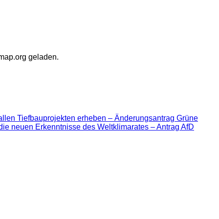
tmap.org geladen.
allen Tiefbauprojekten erheben – Änderungsantrag Grüne
die neuen Erkenntnisse des Weltklimarates – Antrag AfD