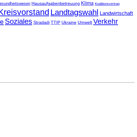
Klima
Hausaufgabenbetreuung
esundheitswesen
Koalitionsvertrag
Kreisvorstand
Landtagswahl
Landwirtschaft
Soziales
Verkehr
le
Stradadi
TTIP
Ukraine
Umwelt