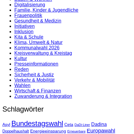
Digitalisierung
Familie, Kinder & Jugendliche
Frauenpolitik
Gesundheit & Medizin
Initiativen
Inklusion
Kita & Schule
Klima, Umwelt & Natur
Kommunalwahl 2026
Kreisverwaltung & Kreistag
Kultur
Presse­informationen
Reden
Sicherheit & Justiz
Verkehr & Mobilität
Wahlen
Wirtschaft & Finanzen
Zuwanderung & Integration
Schlagwörter
Bundestagswahl
Dadina
Asyl
Ceta
DaDi-Liner
Europawahl
Energieeinsparung
Doppelhaushalt
Erneuerbare