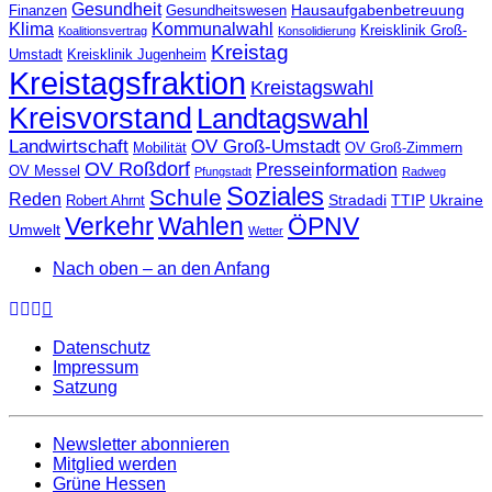
Gesundheit
Hausaufgabenbetreuung
Finanzen
Gesundheitswesen
Klima
Kommunalwahl
Kreisklinik Groß-
Koalitionsvertrag
Konsolidierung
Kreistag
Umstadt
Kreisklinik Jugenheim
Kreistagsfraktion
Kreistagswahl
Kreisvorstand
Landtagswahl
Landwirtschaft
OV Groß-Umstadt
Mobilität
OV Groß-Zimmern
OV Roßdorf
Presseinformation
OV Messel
Pfungstadt
Radweg
Soziales
Schule
Reden
Stradadi
TTIP
Ukraine
Robert Ahrnt
Verkehr
Wahlen
ÖPNV
Umwelt
Wetter
Nach oben – an den Anfang
Datenschutz
Impressum
Satzung
Newsletter abonnieren
Mitglied werden
Grüne Hessen