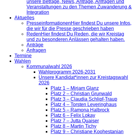
unsere Beträge, News, Anträge, Anfragen und
Veranstaltungen zu den Themen Zuwanderung &
Integration
Aktuelles
Presse­informationen
Hier findest Du unsere Infos,
die wir für die Presse geschrieben haben
Reden
Hier findest Du Reden, die wir Kreistag
und zu besonderen Anlässen gehalten haben.
Anträge
Anfragen
Termine
Wahlen
Kommunalwahl 2026
Wahlprogramm 2026-2031
Unsere Kandidat*innen zur Kreistagswahl
2026
Platz 1 – Mirjam Glanz
Platz 2 – Christian Grunwald
Platz 3 – Claudia Schlipf-Traup
Platz 4 – Torsten Leveringhaus
Platz 5 – Ramona Halbrock
Platz 6 – Felix Lokay
Platz 7 – Jutta Quaiser
Platz 8 – Martin Tichy
Platz 9 – Christiane Koohestanian