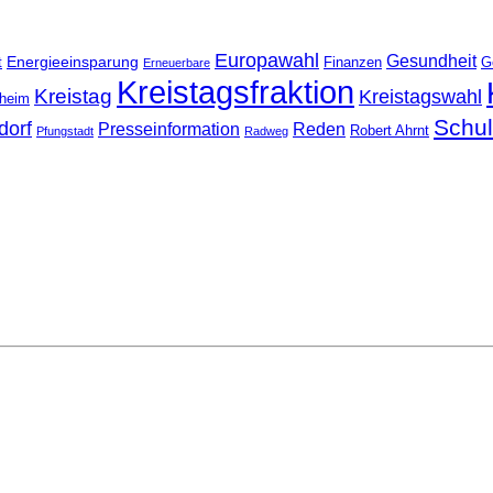
Europawahl
Gesundheit
Energieeinsparung
t
Finanzen
G
Erneuerbare
Kreistagsfraktion
Kreistag
Kreistagswahl
nheim
Schu
dorf
Presseinformation
Reden
Robert Ahrnt
Pfungstadt
Radweg