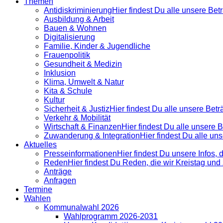
Themen
Antidiskrimi­nierung
Hier findest Du alle unsere Be
Ausbildung & Arbeit
Bauen & Wohnen
Digitalisierung
Familie, Kinder & Jugendliche
Frauenpolitik
Gesundheit & Medizin
Inklusion
Klima, Umwelt & Natur
Kita & Schule
Kultur
Sicherheit & Justiz
Hier findest Du alle unsere Bet
Verkehr & Mobilität
Wirtschaft & Finanzen
Hier findest Du alle unsere
Zuwanderung & Integration
Hier findest Du alle u
Aktuelles
Presse­informationen
Hier findest Du unsere Infos, 
Reden
Hier findest Du Reden, die wir Kreistag un
Anträge
Anfragen
Termine
Wahlen
Kommunalwahl 2026
Wahlprogramm 2026-2031