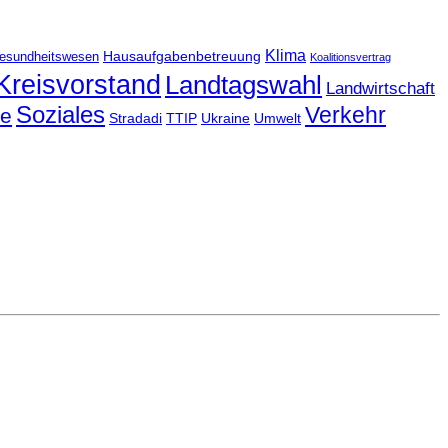
Klima
Hausaufgabenbetreuung
esundheitswesen
Koalitionsvertrag
Kreisvorstand
Landtagswahl
Landwirtschaft
Soziales
Verkehr
le
Stradadi
TTIP
Ukraine
Umwelt