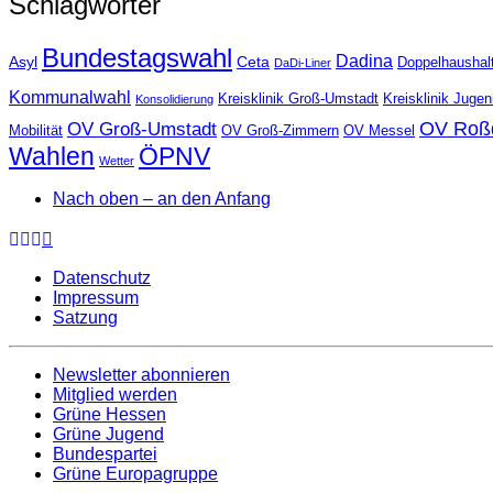
Schlagwörter
Bundestagswahl
Dadina
Asyl
Ceta
Doppelhaushal
DaDi-Liner
Kommunalwahl
Kreisklinik Groß-Umstadt
Kreisklinik Juge
Konsolidierung
OV Roß
OV Groß-Umstadt
Mobilität
OV Groß-Zimmern
OV Messel
Wahlen
ÖPNV
Wetter
Nach oben – an den Anfang
Datenschutz
Impressum
Satzung
Newsletter abonnieren
Mitglied werden
Grüne Hessen
Grüne Jugend
Bundespartei
Grüne Europagruppe