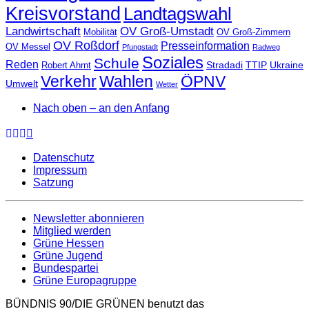
Kreisvorstand
Landtagswahl
Landwirtschaft
OV Groß-Umstadt
Mobilität
OV Groß-Zimmern
OV Roßdorf
Presseinformation
OV Messel
Pfungstadt
Radweg
Soziales
Schule
Reden
Stradadi
TTIP
Ukraine
Robert Ahrnt
Verkehr
Wahlen
ÖPNV
Umwelt
Wetter
Nach oben – an den Anfang
Datenschutz
Impressum
Satzung
Newsletter abonnieren
Mitglied werden
Grüne Hessen
Grüne Jugend
Bundespartei
Grüne Europagruppe
BÜNDNIS 90/DIE GRÜNEN benutzt das