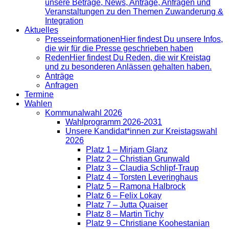
unsere Beträge, News, Anträge, Anfragen und
Veranstaltungen zu den Themen Zuwanderung &
Integration
Aktuelles
Presse­informationen
Hier findest Du unsere Infos,
die wir für die Presse geschrieben haben
Reden
Hier findest Du Reden, die wir Kreistag
und zu besonderen Anlässen gehalten haben.
Anträge
Anfragen
Termine
Wahlen
Kommunalwahl 2026
Wahlprogramm 2026-2031
Unsere Kandidat*innen zur Kreistagswahl
2026
Platz 1 – Mirjam Glanz
Platz 2 – Christian Grunwald
Platz 3 – Claudia Schlipf-Traup
Platz 4 – Torsten Leveringhaus
Platz 5 – Ramona Halbrock
Platz 6 – Felix Lokay
Platz 7 – Jutta Quaiser
Platz 8 – Martin Tichy
Platz 9 – Christiane Koohestanian