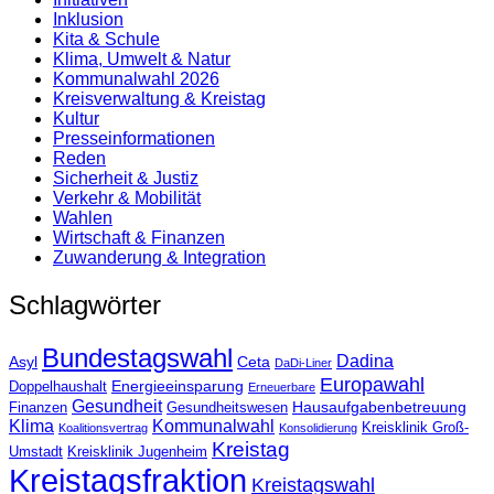
Inklusion
Kita & Schule
Klima, Umwelt & Natur
Kommunalwahl 2026
Kreisverwaltung & Kreistag
Kultur
Presse­informationen
Reden
Sicherheit & Justiz
Verkehr & Mobilität
Wahlen
Wirtschaft & Finanzen
Zuwanderung & Integration
Schlagwörter
Bundestagswahl
Dadina
Asyl
Ceta
DaDi-Liner
Europawahl
Energieeinsparung
Doppelhaushalt
Erneuerbare
Gesundheit
Hausaufgabenbetreuung
Finanzen
Gesundheitswesen
Klima
Kommunalwahl
Kreisklinik Groß-
Koalitionsvertrag
Konsolidierung
Kreistag
Umstadt
Kreisklinik Jugenheim
Kreistagsfraktion
Kreistagswahl