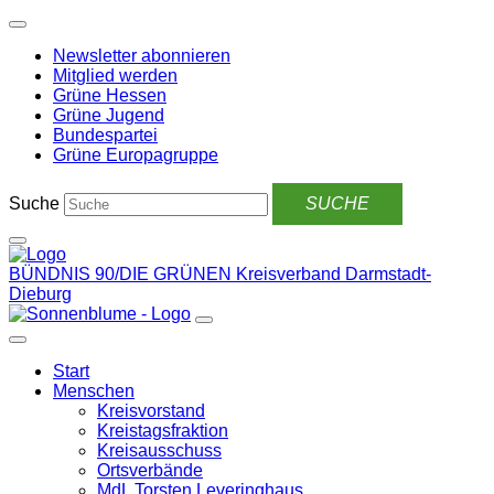
Weiter
zum
Newsletter abonnieren
Inhalt
Mitglied werden
Grüne Hessen
Grüne Jugend
Bundespartei
Grüne Europagruppe
Suche
BÜNDNIS 90/DIE GRÜNEN
Kreisverband Darmstadt-
Dieburg
Start
Menschen
Kreisvorstand
Kreistagsfraktion
Kreisausschuss
Ortsverbände
MdL Torsten Leveringhaus