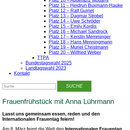
Platz 10 – Abdelaziz Mouami
Platz 11 – Heidrun Buxmann-Hauke
Platz 12 – Ralf Guinet
Platz 13 – Dagmar Strobel
Platz 14 – Uwe Schröder
Platz 15 – Emily Kordis
Platz 16 – Michael Sandrock
Platz 17 – Kerstin Memminger
Platz 18 – Hans Menningmann
Platz 19 – Muriel Christmann
Platz 20 – Wilfried Weber
TTPA
Bundestagswahl 2025
Landtagswahl 2023
Kontakt
Frauenfrühstück mit Anna Lührmann
Lasst uns gemeinsam essen, reden und den
Internationalen Frauentag feiern!
Am 8. März feiert die Welt den
Internationalen Frauentag
,