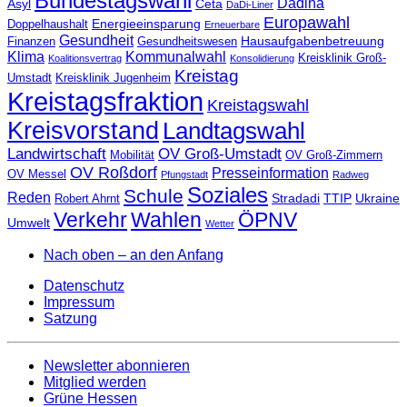
Bundestagswahl
Dadina
Asyl
Ceta
DaDi-Liner
Europawahl
Energieeinsparung
Doppelhaushalt
Erneuerbare
Gesundheit
Hausaufgabenbetreuung
Finanzen
Gesundheitswesen
Klima
Kommunalwahl
Kreisklinik Groß-
Koalitionsvertrag
Konsolidierung
Kreistag
Umstadt
Kreisklinik Jugenheim
Kreistagsfraktion
Kreistagswahl
Kreisvorstand
Landtagswahl
Landwirtschaft
OV Groß-Umstadt
Mobilität
OV Groß-Zimmern
OV Roßdorf
Presseinformation
OV Messel
Pfungstadt
Radweg
Soziales
Schule
Reden
Stradadi
TTIP
Ukraine
Robert Ahrnt
Verkehr
Wahlen
ÖPNV
Umwelt
Wetter
Nach oben – an den Anfang
Datenschutz
Impressum
Satzung
Newsletter abonnieren
Mitglied werden
Grüne Hessen