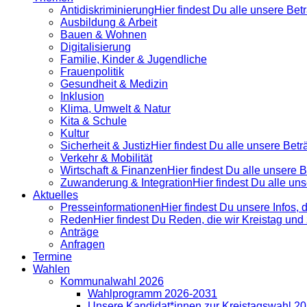
Antidiskrimi­nierung
Hier findest Du alle unsere Be
Ausbildung & Arbeit
Bauen & Wohnen
Digitalisierung
Familie, Kinder & Jugendliche
Frauenpolitik
Gesundheit & Medizin
Inklusion
Klima, Umwelt & Natur
Kita & Schule
Kultur
Sicherheit & Justiz
Hier findest Du alle unsere Bet
Verkehr & Mobilität
Wirtschaft & Finanzen
Hier findest Du alle unsere
Zuwanderung & Integration
Hier findest Du alle u
Aktuelles
Presse­informationen
Hier findest Du unsere Infos, 
Reden
Hier findest Du Reden, die wir Kreistag un
Anträge
Anfragen
Termine
Wahlen
Kommunalwahl 2026
Wahlprogramm 2026-2031
Unsere Kandidat*innen zur Kreistagswahl 2