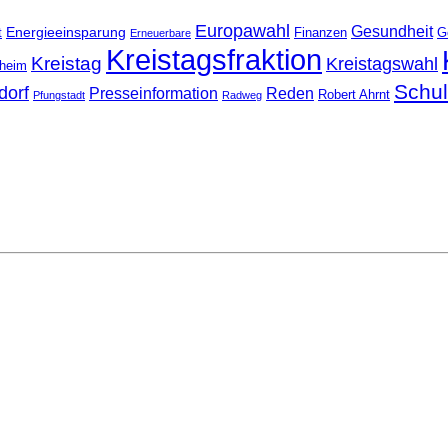
Europawahl
Gesundheit
Energieeinsparung
t
Finanzen
G
Erneuerbare
Kreistagsfraktion
Kreistag
Kreistagswahl
nheim
Schu
dorf
Presseinformation
Reden
Robert Ahrnt
Pfungstadt
Radweg