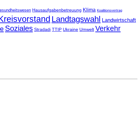
Klima
Hausaufgabenbetreuung
esundheitswesen
Koalitionsvertrag
Kreisvorstand
Landtagswahl
Landwirtschaft
Soziales
Verkehr
le
Stradadi
TTIP
Ukraine
Umwelt