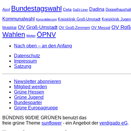
Bundestagswahl
Dadina
Asyl
Ceta
Doppelhaushal
DaDi-Liner
Kommunalwahl
Kreisklinik Groß-Umstadt
Kreisklinik Juge
Konsolidierung
OV Roß
OV Groß-Umstadt
Mobilität
OV Groß-Zimmern
OV Messel
Wahlen
ÖPNV
Wetter
Nach oben – an den Anfang
Datenschutz
Impressum
Satzung
Newsletter abonnieren
Mitglied werden
Grüne Hessen
Grüne Jugend
Bundespartei
Grüne Europagruppe
BÜNDNIS 90/DIE GRÜNEN benutzt das
freie grüne Theme
sunflower
‐ ein Angebot der
verdigado eG
.