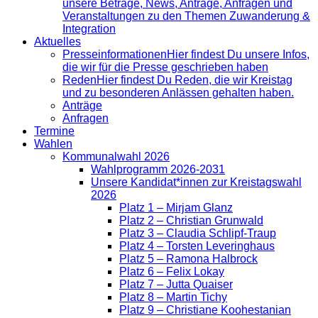
unsere Beträge, News, Anträge, Anfragen und
Veranstaltungen zu den Themen Zuwanderung &
Integration
Aktuelles
Presse­informationen
Hier findest Du unsere Infos,
die wir für die Presse geschrieben haben
Reden
Hier findest Du Reden, die wir Kreistag
und zu besonderen Anlässen gehalten haben.
Anträge
Anfragen
Termine
Wahlen
Kommunalwahl 2026
Wahlprogramm 2026-2031
Unsere Kandidat*innen zur Kreistagswahl
2026
Platz 1 – Mirjam Glanz
Platz 2 – Christian Grunwald
Platz 3 – Claudia Schlipf-Traup
Platz 4 – Torsten Leveringhaus
Platz 5 – Ramona Halbrock
Platz 6 – Felix Lokay
Platz 7 – Jutta Quaiser
Platz 8 – Martin Tichy
Platz 9 – Christiane Koohestanian