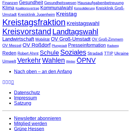
Gesundheit
Hausaufgabenbetreuung
Finanzen
Gesundheitswesen
Klima
Kommunalwahl
Kreisklinik Groß-
Koalitionsvertrag
Konsolidierung
Kreistag
Umstadt
Kreisklinik Jugenheim
Kreistagsfraktion
Kreistagswahl
Kreisvorstand
Landtagswahl
Landwirtschaft
OV Groß-Umstadt
Mobilität
OV Groß-Zimmern
OV Roßdorf
Presseinformation
OV Messel
Pfungstadt
Radweg
Soziales
Schule
Reden
Stradadi
TTIP
Ukraine
Robert Ahrnt
Verkehr
Wahlen
ÖPNV
Umwelt
Wetter
Nach oben – an den Anfang
Datenschutz
Impressum
Satzung
Newsletter abonnieren
Mitglied werden
Grüne Hessen