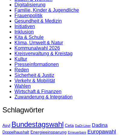
Digitalisierung
Familie, Kinder & Jugendliche
Frauenpolitik
Gesundheit & Medizin
Initiativen
Inklusion
Kita & Schule
Klima, Umwelt & Natur
Kommunalwahl 2026
Kreisverwaltung & Kreistag
Kultur
Presse­informationen
Reden
Sicherheit & Justiz
Verkehr & Mobilität
Wahlen
Wirtschaft & Finanzen
Zuwanderung & Integration
Schlagwörter
Bundestagswahl
Dadina
Asyl
Ceta
DaDi-Liner
Europawahl
Energieeinsparung
Doppelhaushalt
Erneuerbare