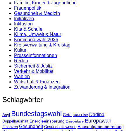
Familie, Kinder & Jugendliche
Frauenpolitik
Gesundheit & Medizin
Initiativen
Inklusion
Kita & Schule
Klima, Umwelt & Natur
Kommunalwahl 2026
Kreisverwaltung & Kreistag
Kultur
Presse­informationen
Reden
Sicherheit & Justiz
Verkehr & Mobilität
Wahlen
Wirtschaft & Finanzen
Zuwanderung & Integration
Schlagwörter
Bundestagswahl
Dadina
Asyl
Ceta
DaDi-Liner
Europawahl
Energieeinsparung
Doppelhaushalt
Erneuerbare
Gesundheit
Hausaufgabenbetreuung
Finanzen
Gesundheitswesen