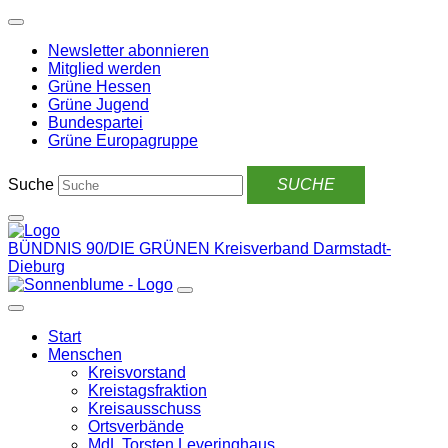
Weiter
zum
Newsletter abonnieren
Inhalt
Mitglied werden
Grüne Hessen
Grüne Jugend
Bundespartei
Grüne Europagruppe
Suche
BÜNDNIS 90/DIE GRÜNEN
Kreisverband Darmstadt-
Dieburg
Start
Menschen
Kreisvorstand
Kreistagsfraktion
Kreisausschuss
Ortsverbände
MdL Torsten Leveringhaus