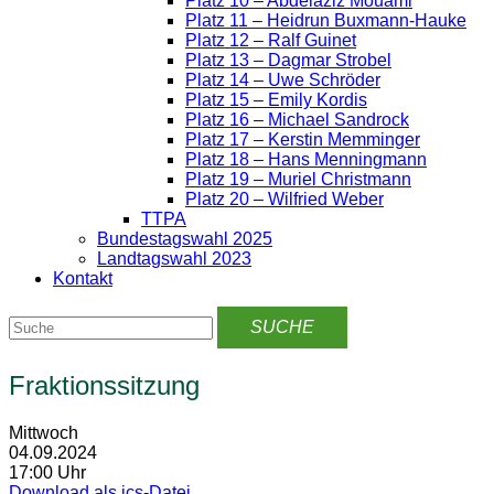
Platz 10 – Abdelaziz Mouami
Platz 11 – Heidrun Buxmann-Hauke
Platz 12 – Ralf Guinet
Platz 13 – Dagmar Strobel
Platz 14 – Uwe Schröder
Platz 15 – Emily Kordis
Platz 16 – Michael Sandrock
Platz 17 – Kerstin Memminger
Platz 18 – Hans Menningmann
Platz 19 – Muriel Christmann
Platz 20 – Wilfried Weber
TTPA
Bundestagswahl 2025
Landtagswahl 2023
Kontakt
Fraktionssitzung
Mittwoch
04.09.2024
17:00 Uhr
Download als ics-Datei