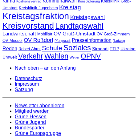
Klima
Kommunalwahl
Kreisklinik Groß-
Koalitionsvertrag
Konsolidierung
Kreistag
Umstadt
Kreisklinik Jugenheim
Kreistagsfraktion
Kreistagswahl
Kreisvorstand
Landtagswahl
Landwirtschaft
OV Groß-Umstadt
Mobilität
OV Groß-Zimmern
OV Roßdorf
Presseinformation
OV Messel
Pfungstadt
Radweg
Soziales
Schule
Reden
Stradadi
TTIP
Ukraine
Robert Ahrnt
Verkehr
Wahlen
ÖPNV
Umwelt
Wetter
Nach oben – an den Anfang
Datenschutz
Impressum
Satzung
Newsletter abonnieren
Mitglied werden
Grüne Hessen
Grüne Jugend
Bundespartei
Grüne Europagruppe