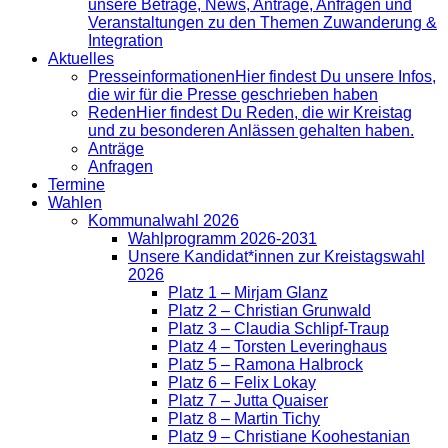
unsere Beträge, News, Anträge, Anfragen und
Veranstaltungen zu den Themen Zuwanderung &
Integration
Aktuelles
Presse­informationen
Hier findest Du unsere Infos,
die wir für die Presse geschrieben haben
Reden
Hier findest Du Reden, die wir Kreistag
und zu besonderen Anlässen gehalten haben.
Anträge
Anfragen
Termine
Wahlen
Kommunalwahl 2026
Wahlprogramm 2026-2031
Unsere Kandidat*innen zur Kreistagswahl
2026
Platz 1 – Mirjam Glanz
Platz 2 – Christian Grunwald
Platz 3 – Claudia Schlipf-Traup
Platz 4 – Torsten Leveringhaus
Platz 5 – Ramona Halbrock
Platz 6 – Felix Lokay
Platz 7 – Jutta Quaiser
Platz 8 – Martin Tichy
Platz 9 – Christiane Koohestanian