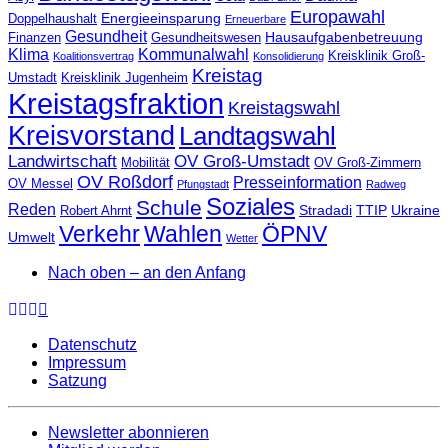
Europawahl
Energieeinsparung
Doppelhaushalt
Erneuerbare
Gesundheit
Hausaufgabenbetreuung
Finanzen
Gesundheitswesen
Klima
Kommunalwahl
Kreisklinik Groß-
Koalitionsvertrag
Konsolidierung
Kreistag
Umstadt
Kreisklinik Jugenheim
Kreistagsfraktion
Kreistagswahl
Kreisvorstand
Landtagswahl
Landwirtschaft
OV Groß-Umstadt
Mobilität
OV Groß-Zimmern
OV Roßdorf
Presseinformation
OV Messel
Pfungstadt
Radweg
Soziales
Schule
Reden
Stradadi
TTIP
Ukraine
Robert Ahrnt
Verkehr
Wahlen
ÖPNV
Umwelt
Wetter
Nach oben – an den Anfang
Datenschutz
Impressum
Satzung
Newsletter abonnieren