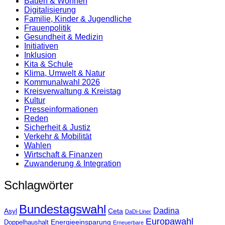
Bauen & Wohnen
Digitalisierung
Familie, Kinder & Jugendliche
Frauenpolitik
Gesundheit & Medizin
Initiativen
Inklusion
Kita & Schule
Klima, Umwelt & Natur
Kommunalwahl 2026
Kreisverwaltung & Kreistag
Kultur
Presse­informationen
Reden
Sicherheit & Justiz
Verkehr & Mobilität
Wahlen
Wirtschaft & Finanzen
Zuwanderung & Integration
Schlagwörter
Bundestagswahl
Dadina
Asyl
Ceta
DaDi-Liner
Europawahl
Energieeinsparung
Doppelhaushalt
Erneuerbare