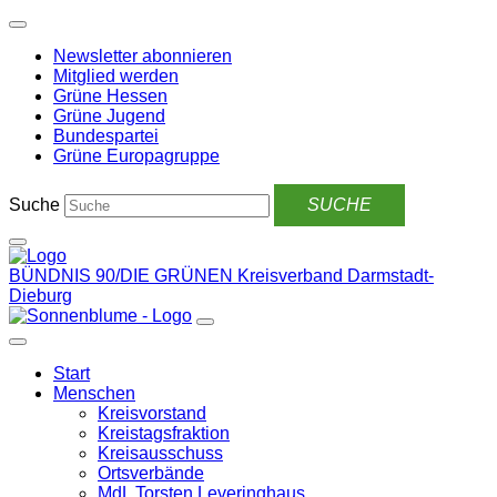
Weiter
zum
Newsletter abonnieren
Inhalt
Mitglied werden
Grüne Hessen
Grüne Jugend
Bundespartei
Grüne Europagruppe
Suche
BÜNDNIS 90/DIE GRÜNEN
Kreisverband Darmstadt-
Dieburg
Start
Menschen
Kreisvorstand
Kreistagsfraktion
Kreisausschuss
Ortsverbände
MdL Torsten Leveringhaus