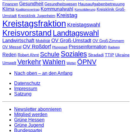
Gesundheit
Hausaufgabenbetreuung
Finanzen
Gesundheitswesen
Klima
Kommunalwahl
Kreisklinik Groß-
Koalitionsvertrag
Konsolidierung
Kreistag
Umstadt
Kreisklinik Jugenheim
Kreistagsfraktion
Kreistagswahl
Kreisvorstand
Landtagswahl
Landwirtschaft
OV Groß-Umstadt
Mobilität
OV Groß-Zimmern
OV Roßdorf
Presseinformation
OV Messel
Pfungstadt
Radweg
Soziales
Schule
Reden
Stradadi
TTIP
Ukraine
Robert Ahrnt
Verkehr
Wahlen
ÖPNV
Umwelt
Wetter
Nach oben – an den Anfang
Datenschutz
Impressum
Satzung
Newsletter abonnieren
Mitglied werden
Grüne Hessen
Grüne Jugend
Bundespartei