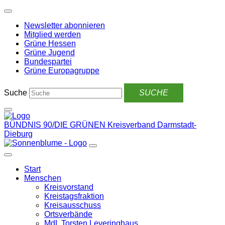
Weiter
zum
Newsletter abonnieren
Inhalt
Mitglied werden
Grüne Hessen
Grüne Jugend
Bundespartei
Grüne Europagruppe
Suche
BÜNDNIS 90/DIE GRÜNEN
Kreisverband Darmstadt-
Dieburg
Start
Menschen
Kreisvorstand
Kreistagsfraktion
Kreisausschuss
Ortsverbände
MdL Torsten Leveringhaus