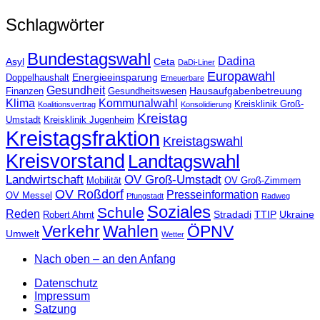
Schlagwörter
Bundestagswahl
Dadina
Asyl
Ceta
DaDi-Liner
Europawahl
Energieeinsparung
Doppelhaushalt
Erneuerbare
Gesundheit
Hausaufgabenbetreuung
Finanzen
Gesundheitswesen
Klima
Kommunalwahl
Kreisklinik Groß-
Koalitionsvertrag
Konsolidierung
Kreistag
Umstadt
Kreisklinik Jugenheim
Kreistagsfraktion
Kreistagswahl
Kreisvorstand
Landtagswahl
Landwirtschaft
OV Groß-Umstadt
Mobilität
OV Groß-Zimmern
OV Roßdorf
Presseinformation
OV Messel
Pfungstadt
Radweg
Soziales
Schule
Reden
Stradadi
TTIP
Ukraine
Robert Ahrnt
Verkehr
Wahlen
ÖPNV
Umwelt
Wetter
Nach oben – an den Anfang
Datenschutz
Impressum
Satzung