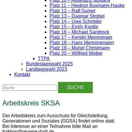
Platz 10 – Abdelaziz Mouami
Platz 11 – Heidrun Buxmann-Hauke
Platz 12 – Ralf Guinet
Platz 13 – Dagmar Strobel
Platz 14 – Uwe Schröder
Platz 15 – Emily Kordis
Platz 16 – Michael Sandrock
Platz 17 – Kerstin Memminger
Platz 18 – Hans Menningmann
Platz 19 – Muriel Christmann
Platz 20 – Wilfried Weber
TTPA
Bundestagswahl 2025
Landtagswahl 2023
Kontakt
Arbeitskreis SKSA
Der Arbeitskreis zum Ausschuss für Gleichstellung,
Generationen und Soziales (GGSA) findet online statt.
Bei Interesse an einer Teilnahme bitte Mail an
fraktion@gruene-dadi.de.