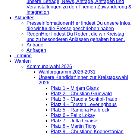
unsere Beträge, News, Anträge, Anfragen und
Veranstaltungen zu den Themen Zuwanderung &
Integration
Aktuelles
Presse­informationen
Hier findest Du unsere Infos,
die wir für die Presse geschrieben haben
Reden
Hier findest Du Reden, die wir Kreistag
und zu besonderen Anlässen gehalten haben.
Anträge
Anfragen
Termine
Wahlen
Kommunalwahl 2026
Wahlprogramm 2026-2031
Unsere Kandidat*innen zur Kreistagswahl
2026
Platz 1 – Mirjam Glanz
Platz 2 – Christian Grunwald
Platz 3 – Claudia Schlipf-Traup
Platz 4 – Torsten Leveringhaus
Platz 5 – Ramona Halbrock
Platz 6 – Felix Lokay
Platz 7 – Jutta Quaiser
Platz 8 – Martin Tichy
Platz 9 – Christiane Koohestanian