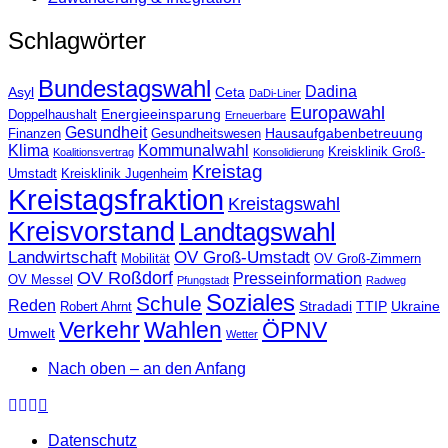
Schlagwörter
Bundestagswahl
Dadina
Asyl
Ceta
DaDi-Liner
Europawahl
Energieeinsparung
Doppelhaushalt
Erneuerbare
Gesundheit
Hausaufgabenbetreuung
Finanzen
Gesundheitswesen
Klima
Kommunalwahl
Kreisklinik Groß-
Koalitionsvertrag
Konsolidierung
Kreistag
Umstadt
Kreisklinik Jugenheim
Kreistagsfraktion
Kreistagswahl
Kreisvorstand
Landtagswahl
Landwirtschaft
OV Groß-Umstadt
Mobilität
OV Groß-Zimmern
OV Roßdorf
Presseinformation
OV Messel
Pfungstadt
Radweg
Soziales
Schule
Reden
Stradadi
TTIP
Ukraine
Robert Ahrnt
Verkehr
Wahlen
ÖPNV
Umwelt
Wetter
Nach oben – an den Anfang
Datenschutz