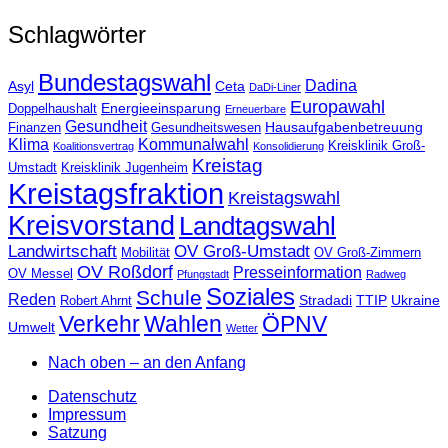
Schlagwörter
Bundestagswahl
Dadina
Asyl
Ceta
DaDi-Liner
Europawahl
Energieeinsparung
Doppelhaushalt
Erneuerbare
Gesundheit
Hausaufgabenbetreuung
Finanzen
Gesundheitswesen
Klima
Kommunalwahl
Kreisklinik Groß-
Koalitionsvertrag
Konsolidierung
Kreistag
Umstadt
Kreisklinik Jugenheim
Kreistagsfraktion
Kreistagswahl
Kreisvorstand
Landtagswahl
Landwirtschaft
OV Groß-Umstadt
Mobilität
OV Groß-Zimmern
OV Roßdorf
Presseinformation
OV Messel
Pfungstadt
Radweg
Soziales
Schule
Reden
Stradadi
TTIP
Ukraine
Robert Ahrnt
Verkehr
Wahlen
ÖPNV
Umwelt
Wetter
Nach oben – an den Anfang
Datenschutz
Impressum
Satzung