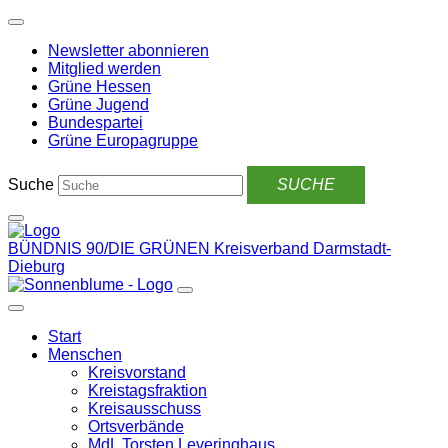
Weiter
zum
Newsletter abonnieren
Inhalt
Mitglied werden
Grüne Hessen
Grüne Jugend
Bundespartei
Grüne Europagruppe
Suche
BÜNDNIS 90/DIE GRÜNEN
Kreisverband Darmstadt-
Dieburg
Start
Menschen
Kreisvorstand
Kreistagsfraktion
Kreisausschuss
Ortsverbände
MdL Torsten Leveringhaus