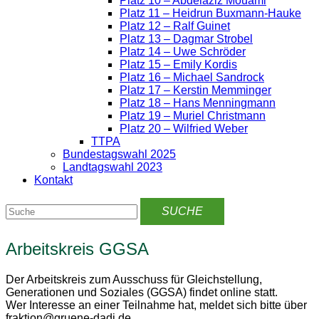
Platz 10 – Abdelaziz Mouami
Platz 11 – Heidrun Buxmann-Hauke
Platz 12 – Ralf Guinet
Platz 13 – Dagmar Strobel
Platz 14 – Uwe Schröder
Platz 15 – Emily Kordis
Platz 16 – Michael Sandrock
Platz 17 – Kerstin Memminger
Platz 18 – Hans Menningmann
Platz 19 – Muriel Christmann
Platz 20 – Wilfried Weber
TTPA
Bundestagswahl 2025
Landtagswahl 2023
Kontakt
Arbeitskreis GGSA
Der Arbeitskreis zum Ausschuss für Gleichstellung,
Generationen und Soziales (GGSA) findet online statt.
Wer Interesse an einer Teilnahme hat, meldet sich bitte über
fraktion@gruene-dadi.de.