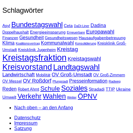
Schlagwörter
Bundestagswahl
Dadina
Asyl
Ceta
DaDi-Liner
Europawahl
Energieeinsparung
Doppelhaushalt
Erneuerbare
Gesundheit
Hausaufgabenbetreuung
Finanzen
Gesundheitswesen
Klima
Kommunalwahl
Kreisklinik Groß-
Koalitionsvertrag
Konsolidierung
Kreistag
Umstadt
Kreisklinik Jugenheim
Kreistagsfraktion
Kreistagswahl
Kreisvorstand
Landtagswahl
Landwirtschaft
OV Groß-Umstadt
Mobilität
OV Groß-Zimmern
OV Roßdorf
Presseinformation
OV Messel
Pfungstadt
Radweg
Soziales
Schule
Reden
Stradadi
TTIP
Ukraine
Robert Ahrnt
Verkehr
Wahlen
ÖPNV
Umwelt
Wetter
Nach oben – an den Anfang
Datenschutz
Impressum
Satzung