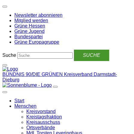
Weiter
zum
Newsletter abonnieren
Inhalt
Mitglied werden
Grüne Hessen
Grüne Jugend
Bundespartei
Grüne Europagruppe
Suche
BÜNDNIS 90/DIE GRÜNEN
Kreisverband Darmstadt-
Dieburg
Start
Menschen
Kreisvorstand
Kreistagsfraktion
Kreisausschuss
Ortsverbände
MdL Torsten Leveringhaus