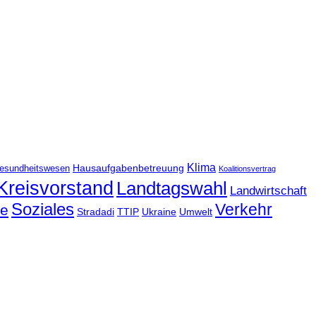
Klima
Hausaufgabenbetreuung
esundheitswesen
Koalitionsvertrag
Kreisvorstand
Landtagswahl
Landwirtschaft
Soziales
Verkehr
le
Stradadi
TTIP
Ukraine
Umwelt