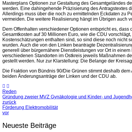
Masterplans Optionen zur Gestaltung des Gesamtgeländes der 
werden. Eine dahingehende Präzisierung des An­tragstextes di
Allerdings muss über die noch zu ermittelnden Eckdaten zu P
vermeiden. Die weitere Realisierung hängt im Übrigen auch v
Dem Offenhalten verschiedener Optionen entspricht es, dass 
Gesamtkosten auf 30 Millionen Euro, wie die CDU vorschlägt,
Kostenschätzungen enthalten sind, so sind diese noch nicht 
wurden. Auch die von den Linken bean­tragte Dezentralisieru
generell über bürgernä­here Dienstleistungen vor Ort in eine
verschiedenen Standorten im Ostkreis jeweils Maßnahmen der
gestellt werden. Nur zur Klarstellung: Die Belange der Kreisage
Die Fraktion von Bündnis 90/Die Grünen stimmt deshalb dem A
beiden Änderungsanträge der Linken und der CDU ab.
Reden
Gründung zweier MVZ Gynäkologie und Kinder- und Jugendh
zurück
Förderung Elektromobilität
vor
Neueste Beiträge