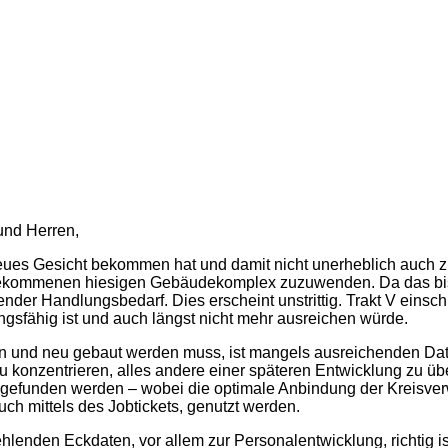
und Herren,
ues Gesicht bekom­men hat und damit nicht unerheblich auch zu
hre gekommenen hiesigen Gebäudekomplex zuzuwenden. Da das bis
der Handlungsbedarf. Dies erscheint unstrittig. Trakt V ein­s
sfähig ist und auch längst nicht mehr ausrei­chen würde.
n und neu gebaut wer­den muss, ist mangels ausreichenden Date
 zu konzentrieren, alles andere einer späteren Entwicklung zu ü
n gefunden werden – wobei die optimale Anbindung der Kreisve
uch mittels des Jobtickets, genutzt werden.
ehlenden Eckdaten, vor allem zur Personalentwicklung, richtig 