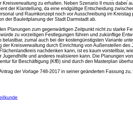
Kreis­verwaltung zu erhalten. Neben Szenario II muss dabei a
ent der Klarstellung, da eine endgültige Entscheidung zwische
ersonal und Raumkonzept noch vor Ausschreibung im Kreistag p
on der Bauleitplanung der Stadt Darmstadt ab.
den Planungen zum gegenwärtigen Zeitpunkt nicht zu starke Fe
 würde zu vorzeitigen Festlegungen führen und zukünftige Ent
so belastbar, zumal auch bei der kostengünstigsten Variante u
ng der Kreisverwaltung durch Einrichtung von Außenstellen des 
m Flächenlandkreis nachdenken kann, ist es kaum vorstellbar, wi
 Jugendhilfe und anderes realisieren kann. Die Planungen von
ntur für Beschäftigung (KfB) sind durch den Masterplan überhaupt
ntrag der Vorlage 748-2017 in seiner geänderten Fassung zu, w
eilkunde