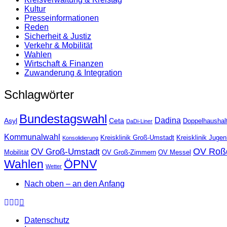
Kultur
Presse­informationen
Reden
Sicherheit & Justiz
Verkehr & Mobilität
Wahlen
Wirtschaft & Finanzen
Zuwanderung & Integration
Schlagwörter
Bundestagswahl
Dadina
Asyl
Ceta
Doppelhaushal
DaDi-Liner
Kommunalwahl
Kreisklinik Groß-Umstadt
Kreisklinik Juge
Konsolidierung
OV Roß
OV Groß-Umstadt
Mobilität
OV Groß-Zimmern
OV Messel
Wahlen
ÖPNV
Wetter
Nach oben – an den Anfang
Datenschutz