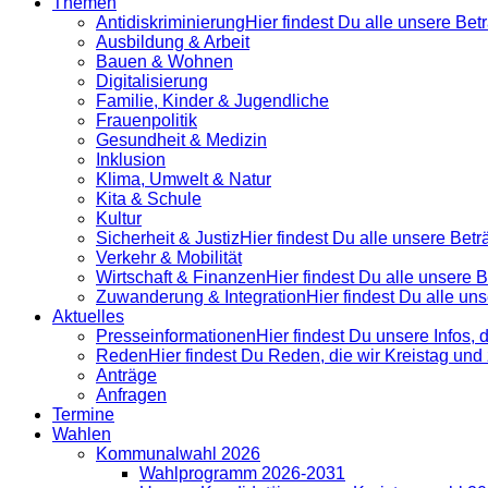
Themen
Antidiskrimi­nierung
Hier findest Du alle unsere Be
Ausbildung & Arbeit
Bauen & Wohnen
Digitalisierung
Familie, Kinder & Jugendliche
Frauenpolitik
Gesundheit & Medizin
Inklusion
Klima, Umwelt & Natur
Kita & Schule
Kultur
Sicherheit & Justiz
Hier findest Du alle unsere Bet
Verkehr & Mobilität
Wirtschaft & Finanzen
Hier findest Du alle unsere
Zuwanderung & Integration
Hier findest Du alle u
Aktuelles
Presse­informationen
Hier findest Du unsere Infos, 
Reden
Hier findest Du Reden, die wir Kreistag un
Anträge
Anfragen
Termine
Wahlen
Kommunalwahl 2026
Wahlprogramm 2026-2031