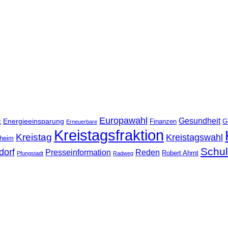
Europawahl
Gesundheit
Energieeinsparung
t
Finanzen
G
Erneuerbare
Kreistagsfraktion
Kreistag
Kreistagswahl
nheim
Schu
dorf
Presseinformation
Reden
Robert Ahrnt
Pfungstadt
Radweg