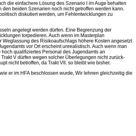
uch die einfachere Lösung des Szenario I im Auge behalten
n den beiden Szenarien noch nicht getroffen werden kann.
olitisch diskutiert werden, um Fehlentwicklungen zu
sseln angelegt werden dürfen. Eine Be­grenzung der
wicklungen torpedieren. Auch wenn im Masterplan
nter Weglassung des Risikoaufschlags höhere Kosten angesetzt
Jugendamts vor Ort erscheint unrealistisch. Auch wenn man
e hoch qualifiziertes Personal des Jugendamts an
 Trakt V dürfen wegen solcher Überlegungen nicht zurück­
 nicht betroffen, da Trakt VII. so bleibt wie bisher.
ie er im HFA beschlossen wurde, Wir lehnen gleichzeitig die