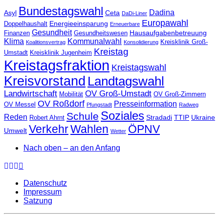
Bundestagswahl
Dadina
Asyl
Ceta
DaDi-Liner
Europawahl
Energieeinsparung
Doppelhaushalt
Erneuerbare
Gesundheit
Hausaufgabenbetreuung
Finanzen
Gesundheitswesen
Klima
Kommunalwahl
Kreisklinik Groß-
Koalitionsvertrag
Konsolidierung
Kreistag
Umstadt
Kreisklinik Jugenheim
Kreistagsfraktion
Kreistagswahl
Kreisvorstand
Landtagswahl
Landwirtschaft
OV Groß-Umstadt
Mobilität
OV Groß-Zimmern
OV Roßdorf
Presseinformation
OV Messel
Pfungstadt
Radweg
Soziales
Schule
Reden
Stradadi
TTIP
Ukraine
Robert Ahrnt
Verkehr
Wahlen
ÖPNV
Umwelt
Wetter
Nach oben – an den Anfang
Datenschutz
Impressum
Satzung