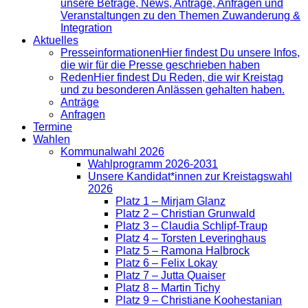
unsere Beträge, News, Anträge, Anfragen und
Veranstaltungen zu den Themen Zuwanderung &
Integration
Aktuelles
Presse­informationen
Hier findest Du unsere Infos,
die wir für die Presse geschrieben haben
Reden
Hier findest Du Reden, die wir Kreistag
und zu besonderen Anlässen gehalten haben.
Anträge
Anfragen
Termine
Wahlen
Kommunalwahl 2026
Wahlprogramm 2026-2031
Unsere Kandidat*innen zur Kreistagswahl
2026
Platz 1 – Mirjam Glanz
Platz 2 – Christian Grunwald
Platz 3 – Claudia Schlipf-Traup
Platz 4 – Torsten Leveringhaus
Platz 5 – Ramona Halbrock
Platz 6 – Felix Lokay
Platz 7 – Jutta Quaiser
Platz 8 – Martin Tichy
Platz 9 – Christiane Koohestanian