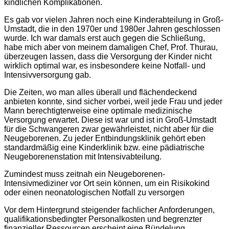
kindlichen Komplikationen.
Es gab vor vielen Jahren noch eine Kinderabteilung in Groß-
Umstadt, die in den 1970er und 1980er Jahren geschlossen
wurde. Ich war damals erst auch gegen die Schließung,
habe mich aber von meinem damaligen Chef, Prof. Thurau,
überzeugen lassen, dass die Versorgung der Kinder nicht
wirklich optimal war, es insbesondere keine Notfall- und
Intensivversorgung gab.
Die Zeiten, wo man alles überall und flächendeckend
anbieten konnte, sind sicher vorbei, weil jede Frau und jeder
Mann berechtigterweise eine optimale medizinische
Versorgung erwartet. Diese ist war und ist in Groß-Umstadt
für die Schwangeren zwar gewährleistet, nicht aber für die
Neugeborenen. Zu jeder Entbindungsklinik gehört eben
standardmäßig eine Kinderklinik bzw. eine pädiatrische
Neugeborenenstation mit Intensivabteilung.
Zumindest muss zeitnah ein Neugeborenen-
Intensivmediziner vor Ort sein können, um ein Risikokind
oder einen neonatologischen Notfall zu versorgen
Vor dem Hintergrund steigender fachlicher Anforderungen,
qualifikationsbedingter Personalkosten und begrenzter
finanzieller Ressourcen erscheint eine Bündelung