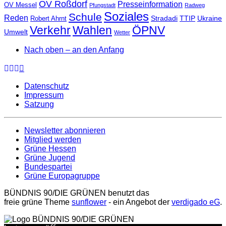
OV Roßdorf
Presseinformation
OV Messel
Pfungstadt
Radweg
Soziales
Schule
Reden
Stradadi
TTIP
Ukraine
Robert Ahrnt
Verkehr
Wahlen
ÖPNV
Umwelt
Wetter
Nach oben – an den Anfang
Datenschutz
Impressum
Satzung
Newsletter abonnieren
Mitglied werden
Grüne Hessen
Grüne Jugend
Bundespartei
Grüne Europagruppe
BÜNDNIS 90/DIE GRÜNEN benutzt das
freie grüne Theme
sunflower
‐ ein Angebot der
verdigado eG
.