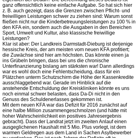
ganz offensichtlich keine einfache Aufgabe. So hat sich hier
z. B. auch gezeigt, dass die Grenzen zwischen Pflicht- und
freiwilligen Leistungen schwer zu ziehen sind: Warum sonst
fließen nicht nur die Kinderbetreuungsleistungen zu 100 % in
den KFA ein, sondern auch die Ausgaben in den Bereichen
Sport, Umwelt und Kultur, also klassische freiwillige
Leistungen?
Klar ist aber: Der Landkreis Darmstadt-Dieburg ist derjenige
hessische Kreis, der am meisten vom neuen KFA profitiert;
die Zuwächse sind hier am höchsten. Das könnte einen ja
ins Grübeln bringen, dass bei uns die chronische
Unterfinanzierung bislang am stärksten war! Dann allerdings
war es wohl doch eine Fehlentscheidung, dass für ein
Plätzchen unterm Schutzschirm die Höhe der Kassenkredite
ausschlaggebend war. Gerade im Hinblick auf die
anstehende Entschuldung der Kreiskliniken könnte es uns
noch einmal schwer belasten, dass Da-Di nicht in den
Genuss des Schuldenerlasses gekommen ist.
Mit dem neuen KFA war das Defizit für 2016 zunächst auf
eine halbe Million zusammengeschmolzen (und hätte mit
hoher Wahrscheinlichkeit ein positives Jahresergebnis
gebracht). Dass der Landrat jetzt im zweiten Anlauf einen
ausgeglichenen Haushalt mit 5 Mio. Plus vorlegt, ist dem
warmen Geldregen aus dem Land in Sachen Asylbewerber