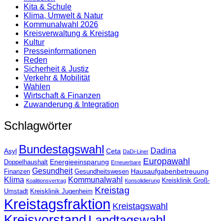
Kita & Schule
Klima, Umwelt & Natur
Kommunalwahl 2026
Kreisverwaltung & Kreistag
Kultur
Presse­informationen
Reden
Sicherheit & Justiz
Verkehr & Mobilität
Wahlen
Wirtschaft & Finanzen
Zuwanderung & Integration
Schlagwörter
Bundestagswahl
Dadina
Asyl
Ceta
DaDi-Liner
Europawahl
Energieeinsparung
Doppelhaushalt
Erneuerbare
Gesundheit
Hausaufgabenbetreuung
Finanzen
Gesundheitswesen
Klima
Kommunalwahl
Kreisklinik Groß-
Koalitionsvertrag
Konsolidierung
Kreistag
Umstadt
Kreisklinik Jugenheim
Kreistagsfraktion
Kreistagswahl
Kreisvorstand
Landtagswahl