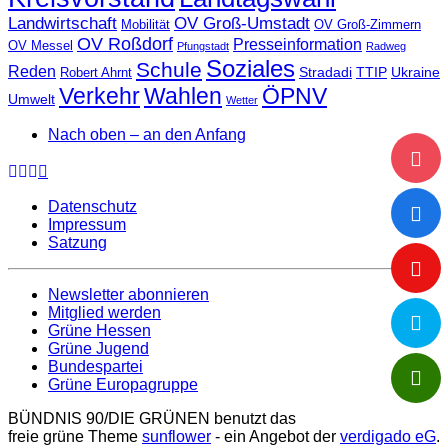
Landwirtschaft
OV Groß-Umstadt
Mobilität
OV Groß-Zimmern
OV Roßdorf
Presseinformation
OV Messel
Pfungstadt
Radweg
Soziales
Schule
Reden
Stradadi
TTIP
Ukraine
Robert Ahrnt
Verkehr
Wahlen
ÖPNV
Umwelt
Wetter
Nach oben – an den Anfang
Datenschutz
Impressum
Satzung
Newsletter abonnieren
Mitglied werden
Grüne Hessen
Grüne Jugend
Bundespartei
Grüne Europagruppe
BÜNDNIS 90/DIE GRÜNEN benutzt das
freie grüne Theme
sunflower
‐ ein Angebot der
verdigado eG
.