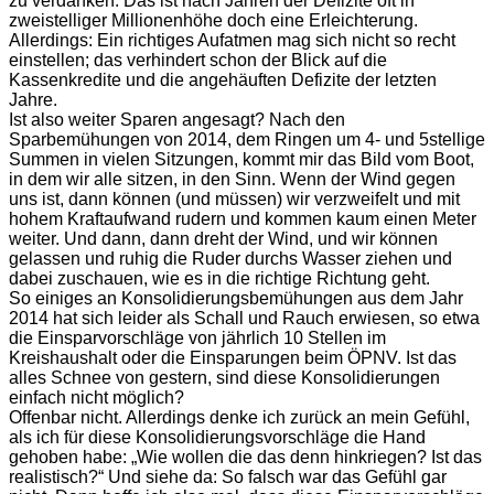
zu verdanken. Das ist nach Jahren der Defizite oft in
zweistelliger Millionenhöhe doch eine Erleichterung.
Allerdings: Ein richtiges Aufatmen mag sich nicht so recht
einstellen; das verhindert schon der Blick auf die
Kassenkredite und die angehäuften Defizite der letzten
Jahre.
Ist also weiter Sparen angesagt? Nach den
Sparbemühungen von 2014, dem Ringen um 4- und 5stellige
Summen in vielen Sitzungen, kommt mir das Bild vom Boot,
in dem wir alle sitzen, in den Sinn. Wenn der Wind gegen
uns ist, dann können (und müssen) wir verzweifelt und mit
hohem Kraftaufwand rudern und kommen kaum einen Meter
weiter. Und dann, dann dreht der Wind, und wir können
gelassen und ruhig die Ruder durchs Wasser ziehen und
dabei zuschauen, wie es in die richtige Richtung geht.
So einiges an Konsolidierungsbemühungen aus dem Jahr
2014 hat sich leider als Schall und Rauch erwiesen, so etwa
die Einsparvorschläge von jährlich 10 Stellen im
Kreishaushalt oder die Einsparungen beim ÖPNV. Ist das
alles Schnee von gestern, sind diese Konsolidierungen
einfach nicht möglich?
Offenbar nicht. Allerdings denke ich zurück an mein Gefühl,
als ich für diese Konsolidierungsvorschläge die Hand
gehoben habe: „Wie wollen die das denn hinkriegen? Ist das
realistisch?“ Und siehe da: So falsch war das Gefühl gar