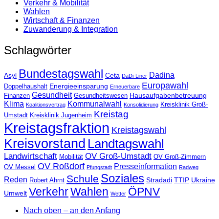
Verkehr & Mobilität
Wahlen
Wirtschaft & Finanzen
Zuwanderung & Integration
Schlagwörter
Bundestagswahl
Dadina
Asyl
Ceta
DaDi-Liner
Europawahl
Energieeinsparung
Doppelhaushalt
Erneuerbare
Gesundheit
Hausaufgabenbetreuung
Finanzen
Gesundheitswesen
Klima
Kommunalwahl
Kreisklinik Groß-
Koalitionsvertrag
Konsolidierung
Kreistag
Umstadt
Kreisklinik Jugenheim
Kreistagsfraktion
Kreistagswahl
Kreisvorstand
Landtagswahl
Landwirtschaft
OV Groß-Umstadt
Mobilität
OV Groß-Zimmern
OV Roßdorf
Presseinformation
OV Messel
Pfungstadt
Radweg
Soziales
Schule
Reden
Stradadi
TTIP
Ukraine
Robert Ahrnt
Verkehr
Wahlen
ÖPNV
Umwelt
Wetter
Nach oben – an den Anfang