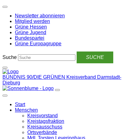
Weiter
zum
Newsletter abonnieren
Inhalt
Mitglied werden
Grüne Hessen
Grüne Jugend
Bundespartei
Grüne Europagruppe
Suche
BÜNDNIS 90/DIE GRÜNEN
Kreisverband Darmstadt-
Dieburg
Start
Menschen
Kreisvorstand
Kreistagsfraktion
Kreisausschuss
Ortsverbände
MdL Torsten Leveringhaus